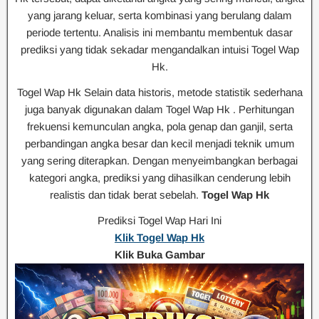
yang jarang keluar, serta kombinasi yang berulang dalam
periode tertentu. Analisis ini membantu membentuk dasar
prediksi yang tidak sekadar mengandalkan intuisi Togel Wap
Hk.
Togel Wap Hk Selain data historis, metode statistik sederhana
juga banyak digunakan dalam Togel Wap Hk . Perhitungan
frekuensi kemunculan angka, pola genap dan ganjil, serta
perbandingan angka besar dan kecil menjadi teknik umum
yang sering diterapkan. Dengan menyeimbangkan berbagai
kategori angka, prediksi yang dihasilkan cenderung lebih
realistis dan tidak berat sebelah.
Togel Wap Hk
Prediksi Togel Wap Hari Ini
Klik Togel Wap Hk
Klik Buka Gambar