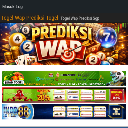
Masuk Log
Togel Wap Prediksi Togel
Togel Wap Prediksi Sgp