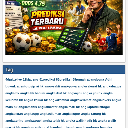
Tag
4dprizelive
12kiageng
81prediksi
88prediksi
88rumah
abangbona
Adhi
Luwuk
agentotovip
ai hk
amoysakti
anakgowa
angka akurat hk
angkabagus
angka hk
angka hk hari ini
angka ikut hk
angkajitu
angka jitu hk
angka
keluaran hk
angka keluar hk
angkakembar
angkakeramat
angkalovers
angka
main hk
angkamanis
angkamaster
angka mati hk
angkaprediksitogel
angkasetan
angkasgp
angkasiluman
angkasuper
angka tarung hk
angkaterjitu
angkatogel
angka tolak hk
angka wajib hadir hk
angka wajib
masuk hk
argabon
artistogel
bandar4d
bangbaron
bangbona
bangjay