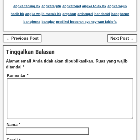
angka tarung hk
angkaterjitu
angkatogel
angka tolak hk
angka wajib
hadir hk
angka wajib masuk hk
argabon
artistogel
bandar4d
bangbaron
bangbona
bangjay
prediksi bocoran sydney wap fabiofa
← Previous Post
Next Post →
Tinggalkan Balasan
Alamat email Anda tidak akan dipublikasikan.
Ruas yang wajib
ditandai
*
Komentar
*
Nama
*