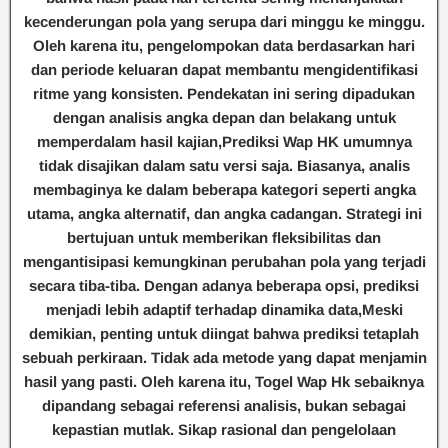
kecenderungan pola yang serupa dari minggu ke minggu.
Oleh karena itu, pengelompokan data berdasarkan hari
dan periode keluaran dapat membantu mengidentifikasi
ritme yang konsisten. Pendekatan ini sering dipadukan
dengan analisis angka depan dan belakang untuk
memperdalam hasil kajian,Prediksi Wap HK umumnya
tidak disajikan dalam satu versi saja. Biasanya, analis
membaginya ke dalam beberapa kategori seperti angka
utama, angka alternatif, dan angka cadangan. Strategi ini
bertujuan untuk memberikan fleksibilitas dan
mengantisipasi kemungkinan perubahan pola yang terjadi
secara tiba-tiba. Dengan adanya beberapa opsi, prediksi
menjadi lebih adaptif terhadap dinamika data,Meski
demikian, penting untuk diingat bahwa prediksi tetaplah
sebuah perkiraan. Tidak ada metode yang dapat menjamin
hasil yang pasti. Oleh karena itu, Togel Wap Hk sebaiknya
dipandang sebagai referensi analisis, bukan sebagai
kepastian mutlak. Sikap rasional dan pengelolaan