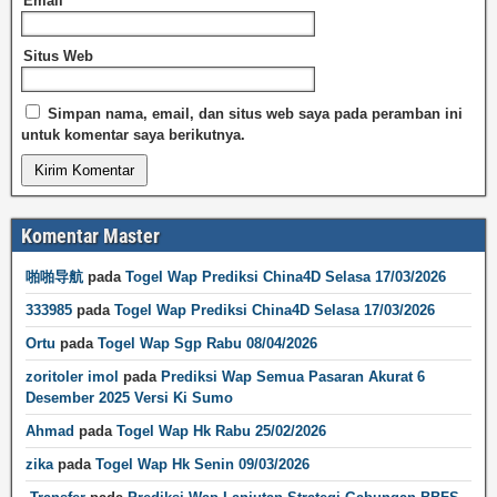
Email
*
Situs Web
Simpan nama, email, dan situs web saya pada peramban ini
untuk komentar saya berikutnya.
Komentar Master
啪啪导航
pada
Togel Wap Prediksi China4D Selasa 17/03/2026
333985
pada
Togel Wap Prediksi China4D Selasa 17/03/2026
Ortu
pada
Togel Wap Sgp Rabu 08/04/2026
zoritoler imol
pada
Prediksi Wap Semua Pasaran Akurat 6
Desember 2025 Versi Ki Sumo
Ahmad
pada
Togel Wap Hk Rabu 25/02/2026
zika
pada
Togel Wap Hk Senin 09/03/2026