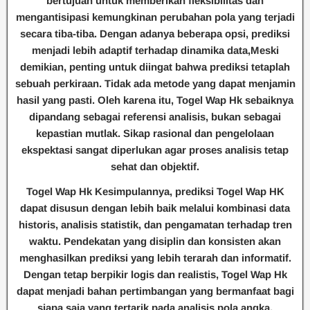
bertujuan untuk memberikan fleksibilitas dan
mengantisipasi kemungkinan perubahan pola yang terjadi
secara tiba-tiba. Dengan adanya beberapa opsi, prediksi
menjadi lebih adaptif terhadap dinamika data,Meski
demikian, penting untuk diingat bahwa prediksi tetaplah
sebuah perkiraan. Tidak ada metode yang dapat menjamin
hasil yang pasti. Oleh karena itu, Togel Wap Hk sebaiknya
dipandang sebagai referensi analisis, bukan sebagai
kepastian mutlak. Sikap rasional dan pengelolaan
ekspektasi sangat diperlukan agar proses analisis tetap
sehat dan objektif.
Togel Wap Hk Kesimpulannya, prediksi Togel Wap HK
dapat disusun dengan lebih baik melalui kombinasi data
historis, analisis statistik, dan pengamatan terhadap tren
waktu. Pendekatan yang disiplin dan konsisten akan
menghasilkan prediksi yang lebih terarah dan informatif.
Dengan tetap berpikir logis dan realistis, Togel Wap Hk
dapat menjadi bahan pertimbangan yang bermanfaat bagi
siapa saja yang tertarik pada analisis pola angka.