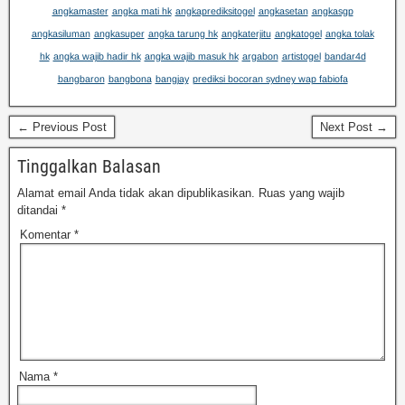
angkamaster
angka mati hk
angkaprediksitogel
angkasetan
angkasgp
angkasiluman
angkasuper
angka tarung hk
angkaterjitu
angkatogel
angka tolak
hk
angka wajib hadir hk
angka wajib masuk hk
argabon
artistogel
bandar4d
bangbaron
bangbona
bangjay
prediksi bocoran sydney wap fabiofa
← Previous Post
Next Post →
Tinggalkan Balasan
Alamat email Anda tidak akan dipublikasikan.
Ruas yang wajib
ditandai
*
Komentar
*
Nama
*