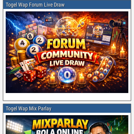
Togel Wap Forum Live Draw
Togel Wap Mix Parlay