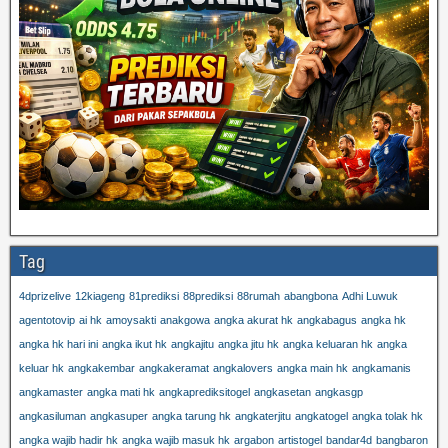
Tag
4dprizelive
12kiageng
81prediksi
88prediksi
88rumah
abangbona
Adhi Luwuk
agentotovip
ai hk
amoysakti
anakgowa
angka akurat hk
angkabagus
angka hk
angka hk hari ini
angka ikut hk
angkajitu
angka jitu hk
angka keluaran hk
angka
keluar hk
angkakembar
angkakeramat
angkalovers
angka main hk
angkamanis
angkamaster
angka mati hk
angkaprediksitogel
angkasetan
angkasgp
angkasiluman
angkasuper
angka tarung hk
angkaterjitu
angkatogel
angka tolak hk
angka wajib hadir hk
angka wajib masuk hk
argabon
artistogel
bandar4d
bangbaron