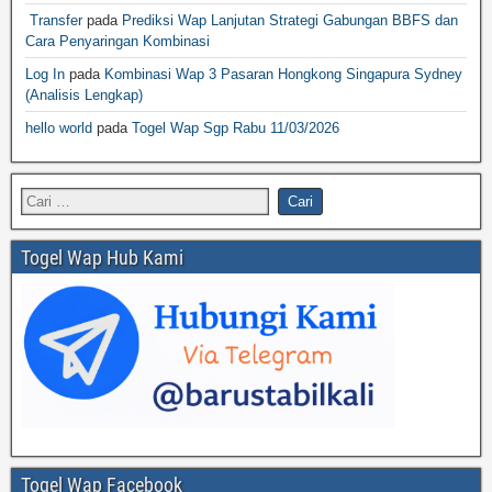
️ Transfer
pada
Prediksi Wap Lanjutan Strategi Gabungan BBFS dan
Cara Penyaringan Kombinasi
Log In
pada
Kombinasi Wap 3 Pasaran Hongkong Singapura Sydney
(Analisis Lengkap)
hello world
pada
Togel Wap Sgp Rabu 11/03/2026
Togel Wap Hub Kami
Togel Wap Facebook