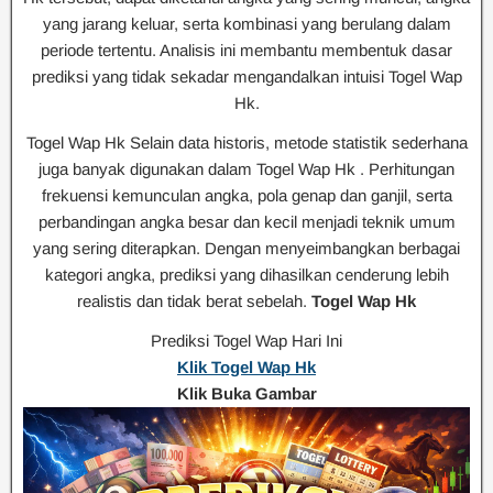
yang jarang keluar, serta kombinasi yang berulang dalam
periode tertentu. Analisis ini membantu membentuk dasar
prediksi yang tidak sekadar mengandalkan intuisi Togel Wap
Hk.
Togel Wap Hk Selain data historis, metode statistik sederhana
juga banyak digunakan dalam Togel Wap Hk . Perhitungan
frekuensi kemunculan angka, pola genap dan ganjil, serta
perbandingan angka besar dan kecil menjadi teknik umum
yang sering diterapkan. Dengan menyeimbangkan berbagai
kategori angka, prediksi yang dihasilkan cenderung lebih
realistis dan tidak berat sebelah.
Togel Wap Hk
Prediksi Togel Wap Hari Ini
Klik Togel Wap Hk
Klik Buka Gambar