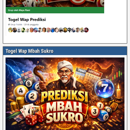
Togel Wap Mbah Sukro