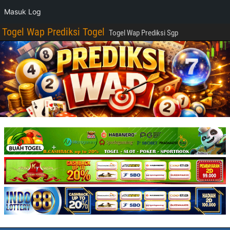
Masuk Log
Togel Wap Prediksi Togel
Togel Wap Prediksi Sgp