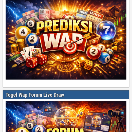
Togel Wap Forum Live Draw