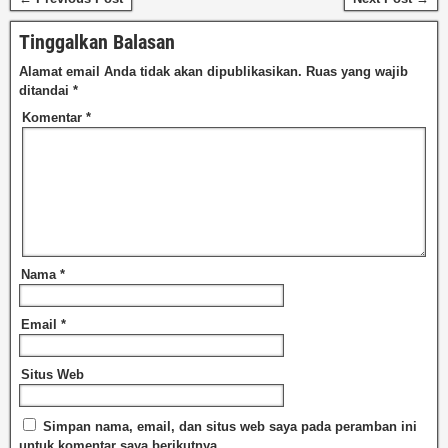
Tinggalkan Balasan
Alamat email Anda tidak akan dipublikasikan.
Ruas yang wajib
ditandai
*
Komentar
*
Nama
*
Email
*
Situs Web
Simpan nama, email, dan situs web saya pada peramban ini
untuk komentar saya berikutnya.