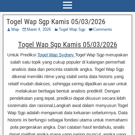
Togel Wap Sgp Kamis 05/03/2026
Wap
Maret 4, 2026
Togel Wap Sgp
Comments
Togel Wap Sgp Kamis 05/03/2026
Untuk Prediksi
Togel Wap Sydney
Togel Wap Sgp merupakan
salah satu topik yang cukup populer di kalangan pemerhati
analisis data dan pencinta statistik angka. Togel Wap Sgp
dikenal memiliki ritme yang stabil serta data historis yang
relatif mudah diakses, sehingga sering dijadikan acuan untuk
melakukan berbagai bentuk analisis prediktif. Dengan
pendekatan yang tepat, prediksi dapat disusun secara lebih
sistematis dan rasional,Langkah awal dalam menyusun Togel
Wap Sgp adalah mengamati data keluaran sebelumnya. Data
historis ini berfungsi sebagai fondasi utama untuk memahami
pola pergerakan angka. Dari catatan hasil terdahulu, analis
dapat melihat angka mana yang sering muncul, angka yang