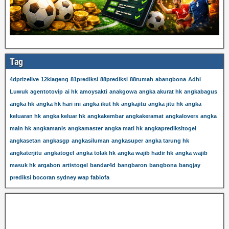
Tag
4dprizelive
12kiageng
81prediksi
88prediksi
88rumah
abangbona
Adhi
Luwuk
agentotovip
ai hk
amoysakti
anakgowa
angka akurat hk
angkabagus
angka hk
angka hk hari ini
angka ikut hk
angkajitu
angka jitu hk
angka
keluaran hk
angka keluar hk
angkakembar
angkakeramat
angkalovers
angka
main hk
angkamanis
angkamaster
angka mati hk
angkaprediksitogel
angkasetan
angkasgp
angkasiluman
angkasuper
angka tarung hk
angkaterjitu
angkatogel
angka tolak hk
angka wajib hadir hk
angka wajib
masuk hk
argabon
artistogel
bandar4d
bangbaron
bangbona
bangjay
prediksi bocoran sydney wap fabiofa