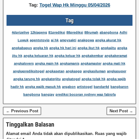
Tag:
Togel Wap Hk Minggu 05/04/2026
Tag
4dprizelive
12kiageng
81prediksi
88prediksi
88rumah
abangbona
Adhi
Luwuk
agentotovip
ai hk
amoysakti
anakgowa
angka akurat hk
angkabagus
angka hk
angka hk hari ini
angka ikut hk
angkajitu
angka
jitu hk
angka keluaran hk
angka keluar hk
angkakembar
angkakeramat
angkalovers
angka main hk
angkamanis
angkamaster
angka mati hk
angkaprediksitogel
angkasetan
angkasgp
angkasiluman
angkasuper
angka tarung hk
angkaterjitu
angkatogel
angka tolak hk
angka wajib
hadir hk
angka wajib masuk hk
argabon
artistogel
bandar4d
bangbaron
bangbona
bangjay
prediksi bocoran sydney wap fabiofa
← Previous Post
Next Post →
Tinggalkan Balasan
Alamat email Anda tidak akan dipublikasikan.
Ruas yang wajib