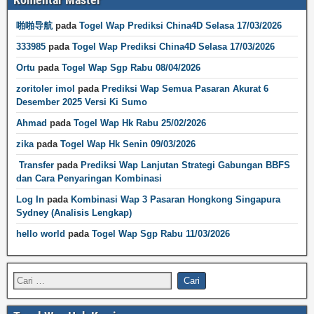
啪啪导航
pada
Togel Wap Prediksi China4D Selasa 17/03/2026
333985
pada
Togel Wap Prediksi China4D Selasa 17/03/2026
Ortu
pada
Togel Wap Sgp Rabu 08/04/2026
zoritoler imol
pada
Prediksi Wap Semua Pasaran Akurat 6
Desember 2025 Versi Ki Sumo
Ahmad
pada
Togel Wap Hk Rabu 25/02/2026
zika
pada
Togel Wap Hk Senin 09/03/2026
️ Transfer
pada
Prediksi Wap Lanjutan Strategi Gabungan BBFS
dan Cara Penyaringan Kombinasi
Log In
pada
Kombinasi Wap 3 Pasaran Hongkong Singapura
Sydney (Analisis Lengkap)
hello world
pada
Togel Wap Sgp Rabu 11/03/2026