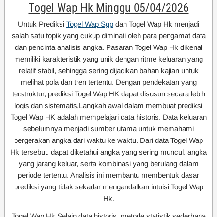
Togel Wap Hk Minggu 05/04/2026
Untuk Prediksi
Togel Wap Sgp
dan Togel Wap Hk menjadi
salah satu topik yang cukup diminati oleh para pengamat data
dan pencinta analisis angka. Pasaran Togel Wap Hk dikenal
memiliki karakteristik yang unik dengan ritme keluaran yang
relatif stabil, sehingga sering dijadikan bahan kajian untuk
melihat pola dan tren tertentu. Dengan pendekatan yang
terstruktur, prediksi Togel Wap HK dapat disusun secara lebih
logis dan sistematis,Langkah awal dalam membuat prediksi
Togel Wap HK adalah mempelajari data historis. Data keluaran
sebelumnya menjadi sumber utama untuk memahami
pergerakan angka dari waktu ke waktu. Dari data Togel Wap
Hk tersebut, dapat diketahui angka yang sering muncul, angka
yang jarang keluar, serta kombinasi yang berulang dalam
periode tertentu. Analisis ini membantu membentuk dasar
prediksi yang tidak sekadar mengandalkan intuisi Togel Wap
Hk.
Togel Wap Hk Selain data historis, metode statistik sederhana