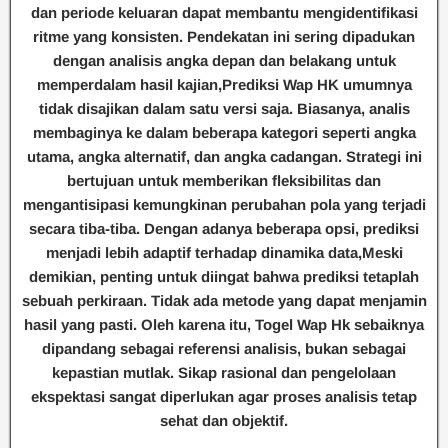
dan periode keluaran dapat membantu mengidentifikasi
ritme yang konsisten. Pendekatan ini sering dipadukan
dengan analisis angka depan dan belakang untuk
memperdalam hasil kajian,Prediksi Wap HK umumnya
tidak disajikan dalam satu versi saja. Biasanya, analis
membaginya ke dalam beberapa kategori seperti angka
utama, angka alternatif, dan angka cadangan. Strategi ini
bertujuan untuk memberikan fleksibilitas dan
mengantisipasi kemungkinan perubahan pola yang terjadi
secara tiba-tiba. Dengan adanya beberapa opsi, prediksi
menjadi lebih adaptif terhadap dinamika data,Meski
demikian, penting untuk diingat bahwa prediksi tetaplah
sebuah perkiraan. Tidak ada metode yang dapat menjamin
hasil yang pasti. Oleh karena itu, Togel Wap Hk sebaiknya
dipandang sebagai referensi analisis, bukan sebagai
kepastian mutlak. Sikap rasional dan pengelolaan
ekspektasi sangat diperlukan agar proses analisis tetap
sehat dan objektif.