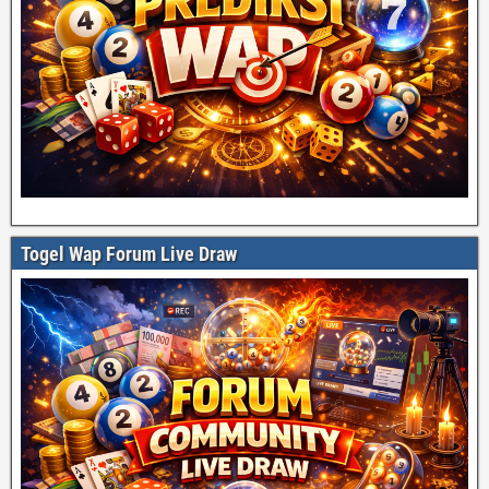
Togel Wap Forum Live Draw