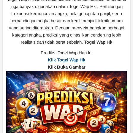
juga banyak digunakan dalam Togel Wap Hk . Perhitungan
frekuensi kemunculan angka, pola genap dan ganjil, serta
perbandingan angka besar dan kecil menjadi teknik umum
yang sering diterapkan. Dengan menyeimbangkan berbagai
kategori angka, prediksi yang dihasilkan cenderung lebih
realistis dan tidak berat sebelah.
Togel Wap Hk
Prediksi Togel Wap Hari Ini
Klik Togel Wap Hk
Klik Buka Gambar