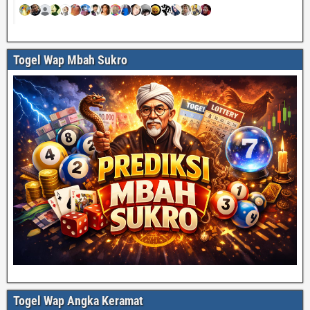
Togel Wap Mbah Sukro
Togel Wap Angka Keramat