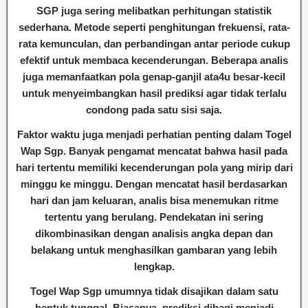
SGP juga sering melibatkan perhitungan statistik
sederhana. Metode seperti penghitungan frekuensi, rata-
rata kemunculan, dan perbandingan antar periode cukup
efektif untuk membaca kecenderungan. Beberapa analis
juga memanfaatkan pola genap-ganjil ata4u besar-kecil
untuk menyeimbangkan hasil prediksi agar tidak terlalu
condong pada satu sisi saja.
Faktor waktu juga menjadi perhatian penting dalam Togel
Wap Sgp. Banyak pengamat mencatat bahwa hasil pada
hari tertentu memiliki kecenderungan pola yang mirip dari
minggu ke minggu. Dengan mencatat hasil berdasarkan
hari dan jam keluaran, analis bisa menemukan ritme
tertentu yang berulang. Pendekatan ini sering
dikombinasikan dengan analisis angka depan dan
belakang untuk menghasilkan gambaran yang lebih
lengkap.
Togel Wap Sgp umumnya tidak disajikan dalam satu
bentuk tunggal. Biasanya, prediksi dibagi menjadi