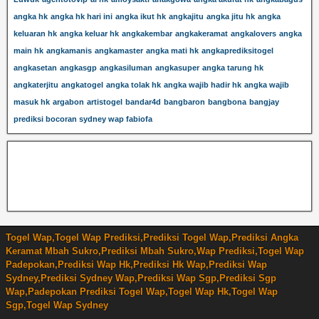
angka hk
angka hk hari ini
angka ikut hk
angkajitu
angka jitu hk
angka
keluaran hk
angka keluar hk
angkakembar
angkakeramat
angkalovers
angka
main hk
angkamanis
angkamaster
angka mati hk
angkaprediksitogel
angkasetan
angkasgp
angkasiluman
angkasuper
angka tarung hk
angkaterjitu
angkatogel
angka tolak hk
angka wajib hadir hk
angka wajib
masuk hk
argabon
artistogel
bandar4d
bangbaron
bangbona
bangjay
prediksi bocoran sydney wap fabiofa
Togel Wap,Togel Wap Prediksi,Prediksi Togel Wap,Prediksi Angka
Keramat Mbah Sukro,Prediksi Mbah Sukro,Wap Prediksi,Togel Wap
Padepokan,Prediksi Wap Hk,Prediksi Hk Wap,Prediksi Wap
Sydney,Prediksi Sydney Wap,Prediksi Wap Sgp,Prediksi Sgp
Wap,Padepokan Prediksi Togel Wap,Togel Wap Hk,Togel Wap
Sgp,Togel Wap Sydney