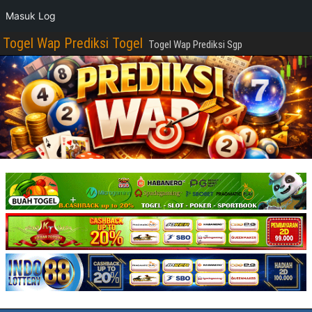
Masuk Log
Togel Wap Prediksi Togel
Togel Wap Prediksi Sgp