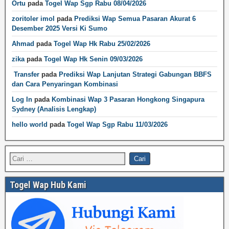
Ortu
pada
Togel Wap Sgp Rabu 08/04/2026
zoritoler imol
pada
Prediksi Wap Semua Pasaran Akurat 6
Desember 2025 Versi Ki Sumo
Ahmad
pada
Togel Wap Hk Rabu 25/02/2026
zika
pada
Togel Wap Hk Senin 09/03/2026
️ Transfer
pada
Prediksi Wap Lanjutan Strategi Gabungan BBFS
dan Cara Penyaringan Kombinasi
Log In
pada
Kombinasi Wap 3 Pasaran Hongkong Singapura
Sydney (Analisis Lengkap)
hello world
pada
Togel Wap Sgp Rabu 11/03/2026
Togel Wap Hub Kami