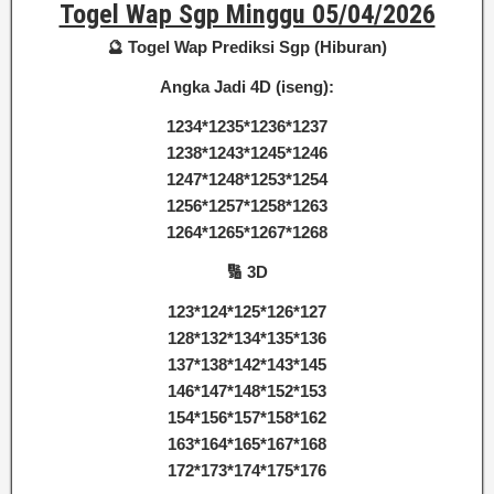
Togel Wap Sgp Minggu 05/04/2026
🔮 Togel Wap Prediksi Sgp (Hiburan)
Angka Jadi 4D (iseng):
1234*1235*1236*1237
1238*1243*1245*1246
1247*1248*1253*1254
1256*1257*1258*1263
1264*1265*1267*1268
🔢 3D
123*124*125*126*127
128*132*134*135*136
137*138*142*143*145
146*147*148*152*153
154*156*157*158*162
163*164*165*167*168
172*173*174*175*176