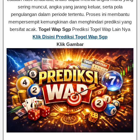
sering muncul, angka yang jarang keluar, serta pola
pengulangan dalam periode tertentu. Proses ini membantu
mempersempit kemungkinan dan menghindari prediksi yang
bersifat acak.
Togel Wap Sgp
Prediksi Togel Wap Lain Nya
Klik Disini Prediksi Togel Wap Sgp
Klik Gambar