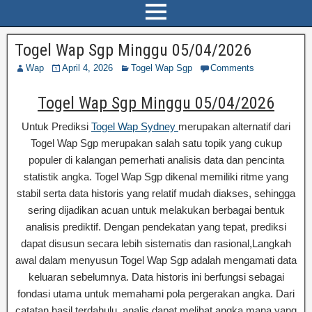
Togel Wap Sgp Minggu 05/04/2026
Wap
April 4, 2026
Togel Wap Sgp
Comments
Togel Wap Sgp Minggu 05/04/2026
Untuk Prediksi
Togel Wap Sydney
merupakan alternatif dari
Togel Wap Sgp merupakan salah satu topik yang cukup
populer di kalangan pemerhati analisis data dan pencinta
statistik angka. Togel Wap Sgp dikenal memiliki ritme yang
stabil serta data historis yang relatif mudah diakses, sehingga
sering dijadikan acuan untuk melakukan berbagai bentuk
analisis prediktif. Dengan pendekatan yang tepat, prediksi
dapat disusun secara lebih sistematis dan rasional,Langkah
awal dalam menyusun Togel Wap Sgp adalah mengamati data
keluaran sebelumnya. Data historis ini berfungsi sebagai
fondasi utama untuk memahami pola pergerakan angka. Dari
catatan hasil terdahulu, analis dapat melihat angka mana yang