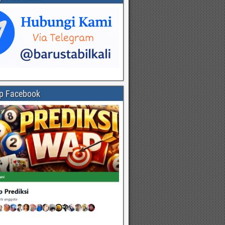
p Facebook