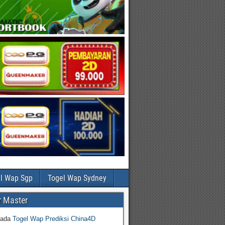
l Wap Sgp
Togel Wap Sydney
 Master
ada
Togel Wap Prediksi China4D