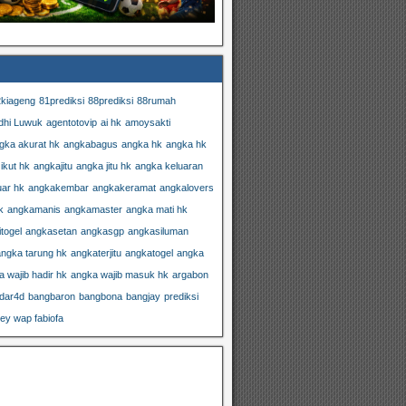
kiageng
81prediksi
88prediksi
88rumah
dhi Luwuk
agentotovip
ai hk
amoysakti
gka akurat hk
angkabagus
angka hk
angka hk
ikut hk
angkajitu
angka jitu hk
angka keluaran
uar hk
angkakembar
angkakeramat
angkalovers
k
angkamanis
angkamaster
angka mati hk
togel
angkasetan
angkasgp
angkasiluman
ngka tarung hk
angkaterjitu
angkatogel
angka
 wajib hadir hk
angka wajib masuk hk
argabon
dar4d
bangbaron
bangbona
bangjay
prediksi
ey wap fabiofa