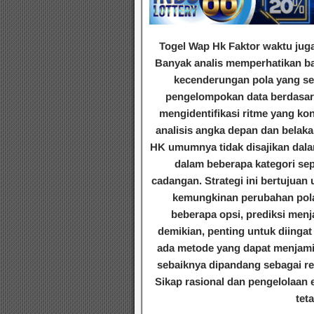
Togel Wap Hk Faktor waktu juga
Banyak analis memperhatikan ba
kecenderungan pola yang ser
pengelompokan data berdasar
mengidentifikasi ritme yang ko
analisis angka depan dan belak
HK umumnya tidak disajikan dalam
dalam beberapa kategori sep
cadangan. Strategi ini bertujuan
kemungkinan perubahan pola 
beberapa opsi, prediksi menj
demikian, penting untuk diingat
ada metode yang dapat menjamin 
sebaiknya dipandang sebagai ref
Sikap rasional dan pengelolaan 
tet