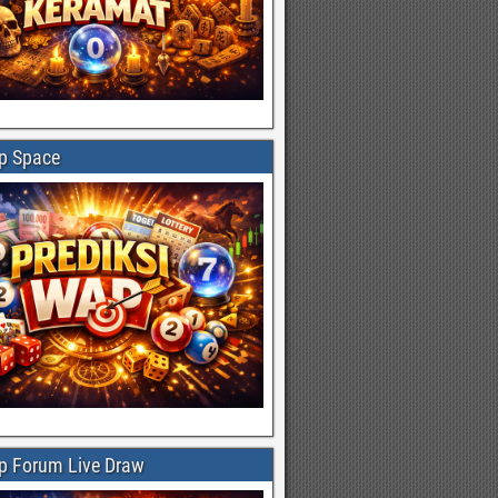
p Space
p Forum Live Draw