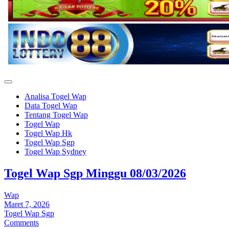
Analisa Togel Wap
Data Togel Wap
Tentang Togel Wap
Togel Wap
Togel Wap Hk
Togel Wap Sgp
Togel Wap Sydney
Togel Wap Sgp Minggu 08/03/2026
Wap
Maret 7, 2026
Togel Wap Sgp
Comments