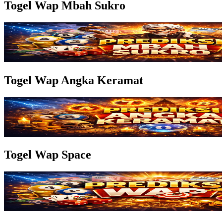
Togel Wap Mbah Sukro
Togel Wap Angka Keramat
Togel Wap Space