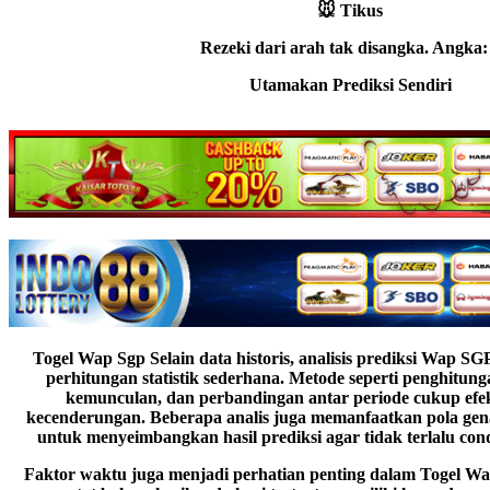
🐭 Tikus
Rezeki dari arah tak disangka. Angka:
Utamakan Prediksi Sendiri
Togel Wap Sgp Selain data historis, analisis prediksi Wap SG
perhitungan statistik sederhana. Metode seperti penghitunga
kemunculan, dan perbandingan antar periode cukup efe
kecenderungan. Beberapa analis juga memanfaatkan pola genap
untuk menyeimbangkan hasil prediksi agar tidak terlalu condo
Faktor waktu juga menjadi perhatian penting dalam Togel W