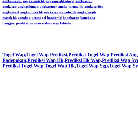
angkamaster
angka mati hk
angkaprediksitogel
angkasetan
angkasgp
angkasiluman
angkasuper
angka tarung hk
angkaterjitu
angkatogel
angka tolak hk
angka wajib hadir hk
angka wajib
masuk hk
argabon
artistogel
bandar4d
bangbaron
bangbona
bangjay
prediksi bocoran sydney wap fabiofa
Togel Wap,Togel Wap Prediksi,Prediksi Togel Wap,Prediksi A
Padepokan,Prediksi Wap Hk,Prediksi Hk Wap,Prediksi Wap Sy
Prediksi Togel Wap,Togel Wap Hk,Togel Wap Sgp,Togel Wap S