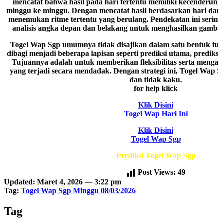
mencatat bahwa hasil pada hari tertentu memiliki kecenderun
minggu ke minggu. Dengan mencatat hasil berdasarkan hari dan
menemukan ritme tertentu yang berulang. Pendekatan ini seri
analisis angka depan dan belakang untuk menghasilkan gamba
Togel Wap Sgp umumnya tidak disajikan dalam satu bentuk tun
dibagi menjadi beberapa lapisan seperti prediksi utama, prediks
Tujuannya adalah untuk memberikan fleksibilitas serta menga
yang terjadi secara mendadak. Dengan strategi ini, Togel Wap 
dan tidak kaku.
for help klick
Klik Disini
Togel Wap Hari Ini
Klik Disini
Togel Wap Sgp
Prediksi
Togel Wap Sgp
Post Views:
49
Updated: Maret 4, 2026 — 3:22 pm
Tag:
Togel Wap Sgp Minggu 08/03/2026
Tag