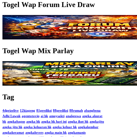
Togel Wap Forum Live Draw
Togel Wap Mix Parlay
Tag
4dprizelive
12kiageng
81prediksi
88prediksi
88rumah
abangbona
Adhi Luwuk
agentotovip
ai hk
amoysakti
anakgowa
angka akurat
hk
angkabagus
angka hk
angka hk hari ini
angka ikut hk
angkajitu
angka jitu hk
angka keluaran hk
angka keluar hk
angkakembar
angkakeramat
angkalovers
angka main hk
angkamanis