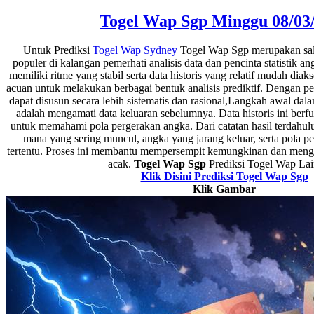
Togel Wap Sgp Minggu 08/03
Untuk Prediksi
Togel Wap Sydney
Togel Wap Sgp merupakan sal
populer di kalangan pemerhati analisis data dan pencinta statistik 
memiliki ritme yang stabil serta data historis yang relatif mudah diak
acuan untuk melakukan berbagai bentuk analisis prediktif. Dengan pe
dapat disusun secara lebih sistematis dan rasional,Langkah awal d
adalah mengamati data keluaran sebelumnya. Data historis ini berf
untuk memahami pola pergerakan angka. Dari catatan hasil terdahulu
mana yang sering muncul, angka yang jarang keluar, serta pola 
tertentu. Proses ini membantu mempersempit kemungkinan dan menghi
acak.
Togel Wap Sgp
Prediksi Togel Wap La
Klik Disini Prediksi Togel Wap Sgp
Klik Gambar