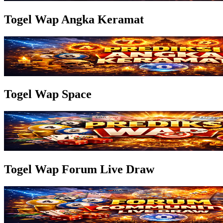
Togel Wap Angka Keramat
Togel Wap Space
Togel Wap Forum Live Draw