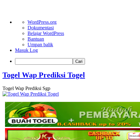
Tentang
WordPress.org
WordPress
Dokumentasi
Belajar WordPress
Bantuan
Umpan balik
Masuk Log
Cari
Togel Wap Prediksi Togel
Togel Wap Prediksi Sgp