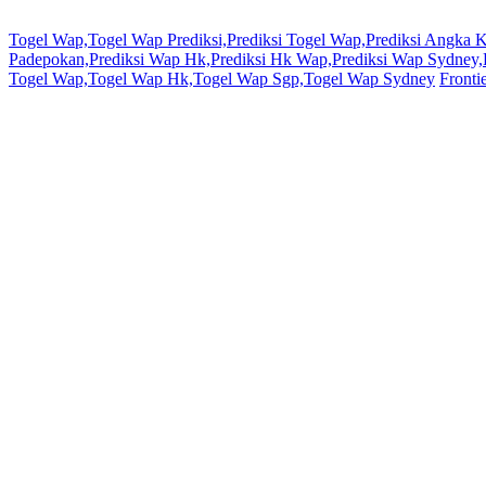
Togel Wap,Togel Wap Prediksi,Prediksi Togel Wap,Prediksi Angka 
Padepokan,Prediksi Wap Hk,Prediksi Hk Wap,Prediksi Wap Sydney,
Togel Wap,Togel Wap Hk,Togel Wap Sgp,Togel Wap Sydney
Fronti