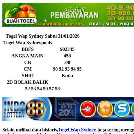
Togel Wap Sydney Sabtu 31/01/2026
Togel Wap Sydneypools
BBFS
902345
ANGKA MAIN
458
CB
3/8
CM
90 92 93 94 95
SHIO
Kuda
2D BOLAK BALIK
52 53 54 59 57 58
Selain melihat data historis,
Togel Wap Sydney
juga sering mengg