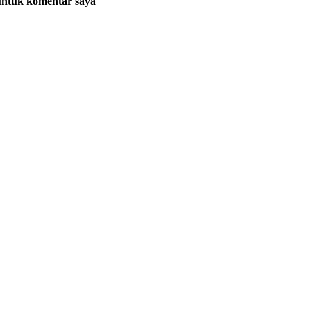
untuk komentar saya