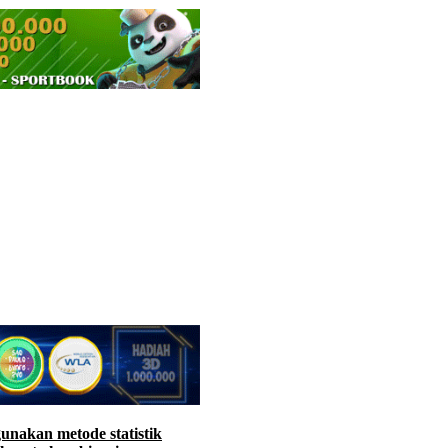
unakan metode statistik