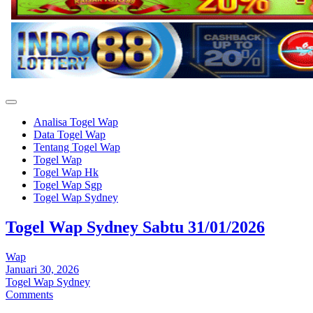
Analisa Togel Wap
Data Togel Wap
Tentang Togel Wap
Togel Wap
Togel Wap Hk
Togel Wap Sgp
Togel Wap Sydney
Togel Wap Sydney Sabtu 31/01/2026
Wap
Januari 30, 2026
Togel Wap Sydney
Comments