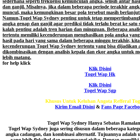
sederhana seperti frekuensi kemunculan angka, selisih antar hasi
dan ganjil. Misalnya, jika dalam beberapa periode terakhir angk
muncul, maka kemungkinan besar pola tersebut masih berlanjut
Namun,Togel Wap Sydney penting untuk tetap mempertimbang
angka genap dan ganjil agar prediksi tidak terlalu berat ke satu s
kalah penting adalah tren harian dan mingguan. Beberapa anali
tertentu memiliki kecenderungan menghasilkan pola angka yang
hasil pada hari yang sama dalam beberapa minggu terakhir, ki
kecenderungan Togel Wap Sydney tertentu yang bisa dijadikan a
dikombinasikan dengan analisis kepala dan ekor angka untuk m
lebih matang.
for help klick
Klik Disini
Togel Wap Hk
Klik Disini
Togel Wap Sgp
Khusus Untuk Keluhan Angota Refferal
Tog
Kirim Email Disini
&
Fans Page Faceb
Togel Wap Sydney Hanya Sebatas Ramalan
Togel Wap Sydney juga sering disusun dalam beberapa katego
angka cadangan, dan kombinasi alternatif. Tujuannya adalah 
yang lebih fleksibel dan mengurangi risiko. Dengan memiliki 