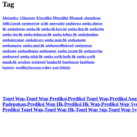
Tag
4dprizelive
12kiageng
81prediksi
88prediksi
88rumah
abangbona
Adhi Luwuk
agentotovip
ai hk
amoysakti
anakgowa
angka akurat
hk
angkabagus
angka hk
angka hk hari ini
angka ikut hk
angkajitu
angka jitu hk
angka keluaran hk
angka keluar hk
angkakembar
angkakeramat
angkalovers
angka main hk
angkamanis
angkamaster
angka mati hk
angkaprediksitogel
angkasetan
angkasgp
angkasiluman
angkasuper
angka tarung hk
angkaterjitu
angkatogel
angka tolak hk
angka wajib hadir hk
angka wajib
masuk hk
argabon
artistogel
bandar4d
bangbaron
bangbona
bangjay
prediksi bocoran sydney wap fabiofa
Togel Wap,Togel Wap Prediksi,Prediksi Togel Wap,Prediksi A
Padepokan,Prediksi Wap Hk,Prediksi Hk Wap,Prediksi Wap Sy
Prediksi Togel Wap,Togel Wap Hk,Togel Wap Sgp,Togel Wap S