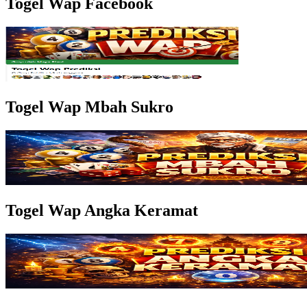
Togel Wap Facebook
Togel Wap Mbah Sukro
Togel Wap Angka Keramat