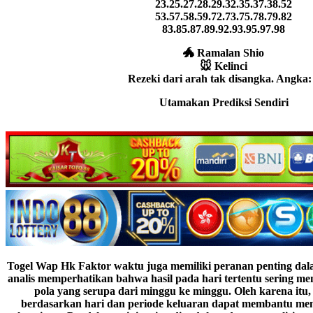
23.25.27.28.29.32.35.37.38.52
53.57.58.59.72.73.75.78.79.82
83.85.87.89.92.93.95.97.98
🐲 Ramalan Shio
🐭 Kelinci
Rezeki dari arah tak disangka. Angka:
Utamakan Prediksi Sendiri
Togel Wap Hk Faktor waktu juga memiliki peranan penting da
analis memperhatikan bahwa hasil pada hari tertentu sering 
pola yang serupa dari minggu ke minggu. Oleh karena itu
berdasarkan hari dan periode keluaran dapat membantu meng