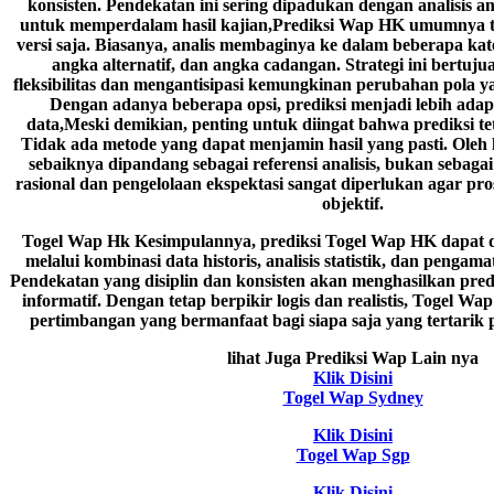
konsisten. Pendekatan ini sering dipadukan dengan analisis 
untuk memperdalam hasil kajian,Prediksi Wap HK umumnya ti
versi saja. Biasanya, analis membaginya ke dalam beberapa kat
angka alternatif, dan angka cadangan. Strategi ini bertu
fleksibilitas dan mengantisipasi kemungkinan perubahan pola yan
Dengan adanya beberapa opsi, prediksi menjadi lebih adap
data,Meski demikian, penting untuk diingat bahwa prediksi te
Tidak ada metode yang dapat menjamin hasil yang pasti. Oleh
sebaiknya dipandang sebagai referensi analisis, bukan sebaga
rasional dan pengelolaan ekspektasi sangat diperlukan agar pros
objektif.
Togel Wap Hk Kesimpulannya, prediksi Togel Wap HK dapat d
melalui kombinasi data historis, analisis statistik, dan penga
Pendekatan yang disiplin dan konsisten akan menghasilkan predi
informatif. Dengan tetap berpikir logis dan realistis, Togel W
pertimbangan yang bermanfaat bagi siapa saja yang tertarik p
lihat Juga Prediksi Wap Lain nya
Klik Disini
Togel Wap Sydney
Klik Disini
Togel Wap Sgp
Klik Disini