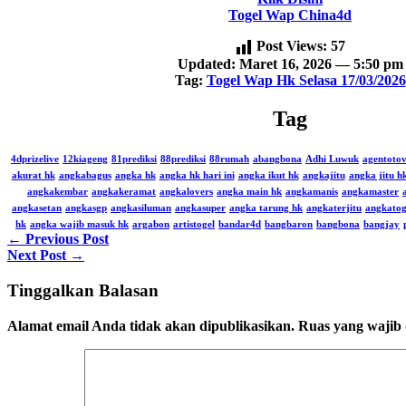
Togel Wap China4d
Post Views:
57
Updated: Maret 16, 2026 — 5:50 pm
Tag:
Togel Wap Hk Selasa 17/03/2026
Tag
4dprizelive
12kiageng
81prediksi
88prediksi
88rumah
abangbona
Adhi Luwuk
agentotov
akurat hk
angkabagus
angka hk
angka hk hari ini
angka ikut hk
angkajitu
angka jitu h
angkakembar
angkakeramat
angkalovers
angka main hk
angkamanis
angkamaster
angkasetan
angkasgp
angkasiluman
angkasuper
angka tarung hk
angkaterjitu
angkatog
hk
angka wajib masuk hk
argabon
artistogel
bandar4d
bangbaron
bangbona
bangjay
← Previous Post
Next Post →
Tinggalkan Balasan
Alamat email Anda tidak akan dipublikasikan.
Ruas yang wajib 