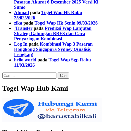
Pasaran Akurat 6 Desember 2025 Versi Ki
Sumo
Ahmad
pada
Togel Wap Hk Rabu
25/02/2026
zika
pada
Togel Wap Hk Senin 09/03/2026
️ Transfer
pada
Prediksi Wap Lanjutan
Strategi Gabungan BBFS dan Cara
Penyaringan Kombinasi
Log In
pada
Kombinasi Wap 3 Pasaran
Hongkong Singapura Sydney (Analisis
Lengkap)
hello world
pada
Togel Wap Sgp Rabu
11/03/2026
Cari
untuk:
Togel Wap Hub Kami