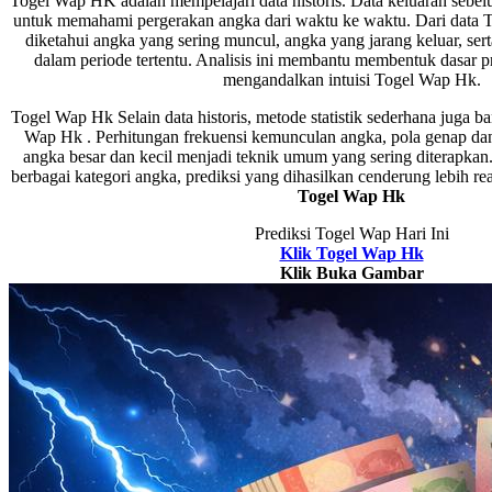
Togel Wap HK adalah mempelajari data historis. Data keluaran seb
untuk memahami pergerakan angka dari waktu ke waktu. Dari data T
diketahui angka yang sering muncul, angka yang jarang keluar, ser
dalam periode tertentu. Analisis ini membantu membentuk dasar pr
mengandalkan intuisi Togel Wap Hk.
Togel Wap Hk Selain data historis, metode statistik sederhana juga 
Wap Hk . Perhitungan frekuensi kemunculan angka, pola genap dan 
angka besar dan kecil menjadi teknik umum yang sering diterapk
berbagai kategori angka, prediksi yang dihasilkan cenderung lebih real
Togel Wap Hk
Prediksi Togel Wap Hari Ini
Klik Togel Wap Hk
Klik Buka Gambar