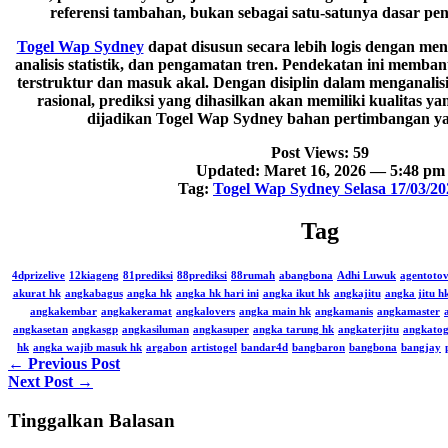
referensi tambahan, bukan sebagai satu-satunya dasar pe
Togel Wap Sydney
dapat disusun secara lebih logis dengan men
analisis statistik, dan pengamatan tren. Pendekatan ini memba
terstruktur dan masuk akal. Dengan disiplin dalam menganalisis
rasional, prediksi yang dihasilkan akan memiliki kualitas ya
dijadikan Togel Wap Sydney bahan pertimbangan y
Post Views:
59
Updated: Maret 16, 2026 — 5:48 pm
Tag:
Togel Wap Sydney Selasa 17/03/20
Tag
4dprizelive
12kiageng
81prediksi
88prediksi
88rumah
abangbona
Adhi Luwuk
agentotov
akurat hk
angkabagus
angka hk
angka hk hari ini
angka ikut hk
angkajitu
angka jitu h
angkakembar
angkakeramat
angkalovers
angka main hk
angkamanis
angkamaster
angkasetan
angkasgp
angkasiluman
angkasuper
angka tarung hk
angkaterjitu
angkatog
hk
angka wajib masuk hk
argabon
artistogel
bandar4d
bangbaron
bangbona
bangjay
← Previous Post
Next Post →
Tinggalkan Balasan