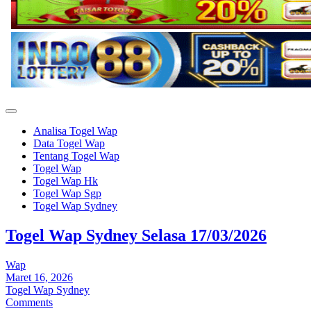
Analisa Togel Wap
Data Togel Wap
Tentang Togel Wap
Togel Wap
Togel Wap Hk
Togel Wap Sgp
Togel Wap Sydney
Togel Wap Sydney Selasa 17/03/2026
Wap
Maret 16, 2026
Togel Wap Sydney
Comments