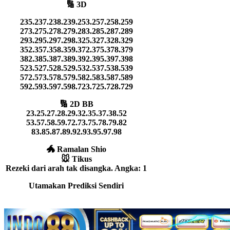
🔢 3D
235.237.238.239.253.257.258.259
273.275.278.279.283.285.287.289
293.295.297.298.325.327.328.329
352.357.358.359.372.375.378.379
382.385.387.389.392.395.397.398
523.527.528.529.532.537.538.539
572.573.578.579.582.583.587.589
592.593.597.598.723.725.728.729
🔢 2D BB
23.25.27.28.29.32.35.37.38.52
53.57.58.59.72.73.75.78.79.82
83.85.87.89.92.93.95.97.98
🐲 Ramalan Shio
🐭 Tikus
Rezeki dari arah tak disangka. Angka: 1
Utamakan Prediksi Sendiri