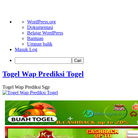
Tentang
WordPress.org
WordPress
Dokumentasi
Belajar WordPress
Bantuan
Umpan balik
Masuk Log
Cari
Togel Wap Prediksi Togel
Togel Wap Prediksi Sgp