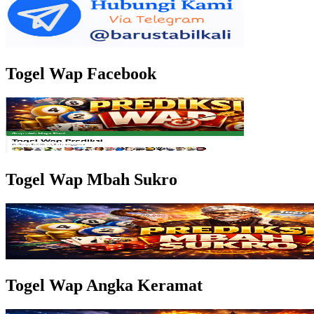
Togel Wap Facebook
Togel Wap Mbah Sukro
Togel Wap Angka Keramat