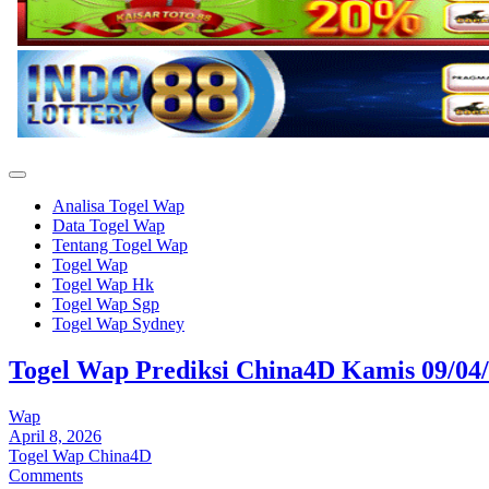
Analisa Togel Wap
Data Togel Wap
Tentang Togel Wap
Togel Wap
Togel Wap Hk
Togel Wap Sgp
Togel Wap Sydney
Togel Wap Prediksi China4D Kamis 09/04
Wap
April 8, 2026
Togel Wap China4D
Comments