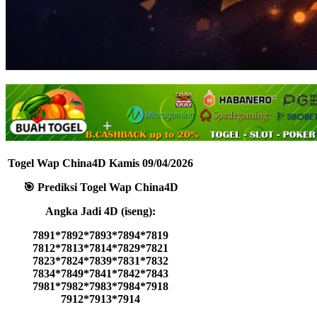
Togel Wap China4D Kamis 09/04/2026
🎯 Prediksi Togel Wap China4D
Angka Jadi 4D (iseng):
7891*7892*7893*7894*7819
7812*7813*7814*7829*7821
7823*7824*7839*7831*7832
7834*7849*7841*7842*7843
7981*7982*7983*7984*7918
7912*7913*7914