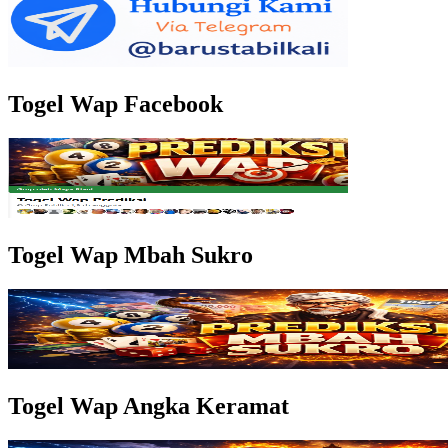
Togel Wap Facebook
Togel Wap Mbah Sukro
Togel Wap Angka Keramat