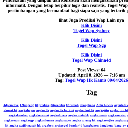
Pendekatan yang disiplin dan konsisten akan menghasilkan predi
informatif. Dengan tetap berpikir logis dan realistis, Togel W
pertimbangan yang bermanfaat bagi siapa saja yang tertarik p
lihat Juga Prediksi Wap Lain nya
Klik Disini
Togel Wap Sydney
Klik Disini
Togel Wap Sgp
Klik Disini
Togel Wap China4d
Post Views:
64
Updated: April 8, 2026 — 7:16 am
Tag:
Togel Wap Hk Kamis 09/04/2026
Tag
4dprizelive
12kiageng
81prediksi
88prediksi
88rumah
abangbona
Adhi Luwuk
agentotov
akurat hk
angkabagus
angka hk
angka hk hari ini
angka ikut hk
angkajitu
angka jitu h
angkakembar
angkakeramat
angkalovers
angka main hk
angkamanis
angkamaster
angkasetan
angkasgp
angkasiluman
angkasuper
angka tarung hk
angkaterjitu
angkatog
hk
angka wajib masuk hk
argabon
artistogel
bandar4d
bangbaron
bangbona
bangjay