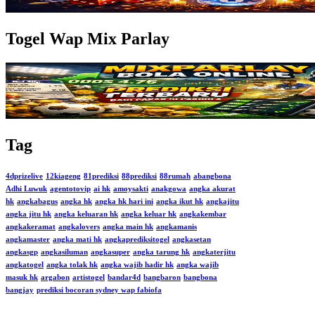
Togel Wap Mix Parlay
Tag
4dprizelive
12kiageng
81prediksi
88prediksi
88rumah
abangbona
Adhi Luwuk
agentotovip
ai hk
amoysakti
anakgowa
angka akurat
hk
angkabagus
angka hk
angka hk hari ini
angka ikut hk
angkajitu
angka jitu hk
angka keluaran hk
angka keluar hk
angkakembar
angkakeramat
angkalovers
angka main hk
angkamanis
angkamaster
angka mati hk
angkaprediksitogel
angkasetan
angkasgp
angkasiluman
angkasuper
angka tarung hk
angkaterjitu
angkatogel
angka tolak hk
angka wajib hadir hk
angka wajib
masuk hk
argabon
artistogel
bandar4d
bangbaron
bangbona
bangjay
prediksi bocoran sydney wap fabiofa