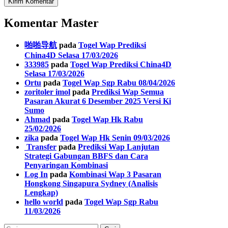
Komentar Master
啪啪导航
pada
Togel Wap Prediksi
China4D Selasa 17/03/2026
333985
pada
Togel Wap Prediksi China4D
Selasa 17/03/2026
Ortu
pada
Togel Wap Sgp Rabu 08/04/2026
zoritoler imol
pada
Prediksi Wap Semua
Pasaran Akurat 6 Desember 2025 Versi Ki
Sumo
Ahmad
pada
Togel Wap Hk Rabu
25/02/2026
zika
pada
Togel Wap Hk Senin 09/03/2026
️ Transfer
pada
Prediksi Wap Lanjutan
Strategi Gabungan BBFS dan Cara
Penyaringan Kombinasi
Log In
pada
Kombinasi Wap 3 Pasaran
Hongkong Singapura Sydney (Analisis
Lengkap)
hello world
pada
Togel Wap Sgp Rabu
11/03/2026
Cari