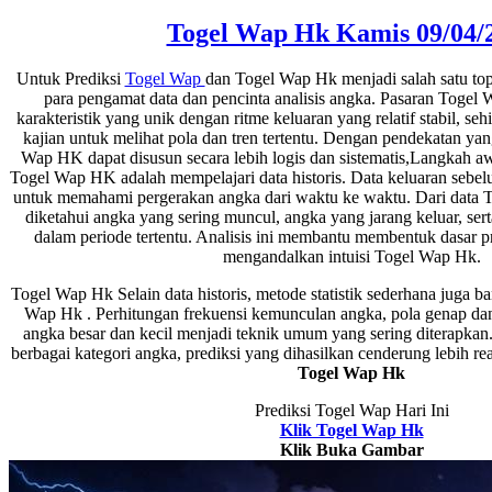
Togel Wap Hk Kamis 09/04/
Untuk Prediksi
Togel Wap
dan Togel Wap Hk menjadi salah satu top
para pengamat data dan pencinta analisis angka. Pasaran Togel
karakteristik yang unik dengan ritme keluaran yang relatif stabil, se
kajian untuk melihat pola dan tren tertentu. Dengan pendekatan yang
Wap HK dapat disusun secara lebih logis dan sistematis,Langkah a
Togel Wap HK adalah mempelajari data historis. Data keluaran seb
untuk memahami pergerakan angka dari waktu ke waktu. Dari data T
diketahui angka yang sering muncul, angka yang jarang keluar, ser
dalam periode tertentu. Analisis ini membantu membentuk dasar pr
mengandalkan intuisi Togel Wap Hk.
Togel Wap Hk Selain data historis, metode statistik sederhana juga 
Wap Hk . Perhitungan frekuensi kemunculan angka, pola genap dan 
angka besar dan kecil menjadi teknik umum yang sering diterapk
berbagai kategori angka, prediksi yang dihasilkan cenderung lebih real
Togel Wap Hk
Prediksi Togel Wap Hari Ini
Klik Togel Wap Hk
Klik Buka Gambar