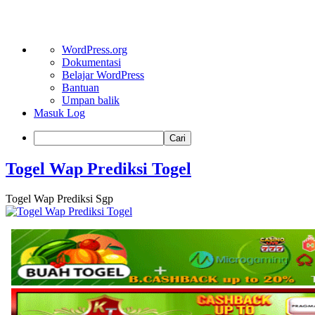
Tentang
WordPress.org
WordPress
Dokumentasi
Belajar WordPress
Bantuan
Umpan balik
Masuk Log
Cari
Togel Wap Prediksi Togel
Togel Wap Prediksi Sgp