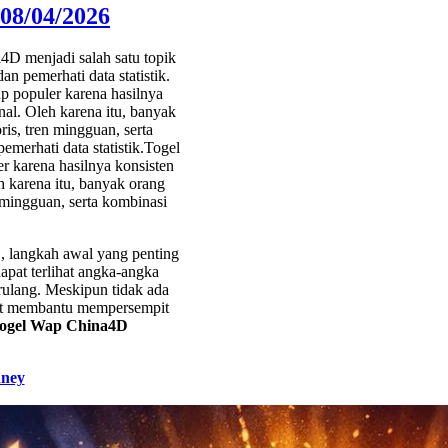
08/04/2026
4D menjadi salah satu topik
n pemerhati data statistik.
p populer karena hasilnya
onal. Oleh karena itu, banyak
is, tren mingguan, serta
merhati data statistik.Togel
r karena hasilnya konsisten
eh karena itu, banyak orang
 mingguan, serta kombinasi
 langkah awal yang penting
apat terlihat angka-angka
rulang. Meskipun tidak ada
apat membantu mempersempit
ogel Wap China4D
dney