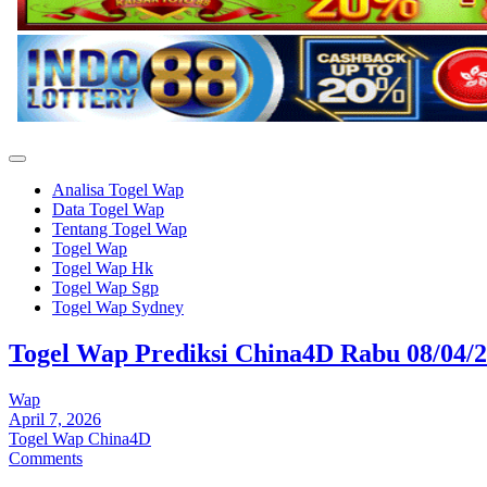
Analisa Togel Wap
Data Togel Wap
Tentang Togel Wap
Togel Wap
Togel Wap Hk
Togel Wap Sgp
Togel Wap Sydney
Togel Wap Prediksi China4D Rabu 08/04/
Wap
April 7, 2026
Togel Wap China4D
Comments