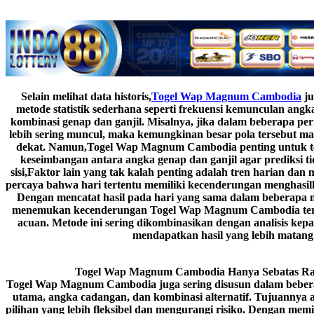
Selain melihat data historis,
Togel Wap Magnum Cambodia
ju
metode statistik sederhana seperti frekuensi kemunculan angka, 
kombinasi genap dan ganjil. Misalnya, jika dalam beberapa per
lebih sering muncul, maka kemungkinan besar pola tersebut ma
dekat. Namun,Togel Wap Magnum Cambodia penting untuk 
keseimbangan antara angka genap dan ganjil agar prediksi tid
sisi,Faktor lain yang tak kalah penting adalah tren harian dan
percaya bahwa hari tertentu memiliki kecenderungan menghasil
Dengan mencatat hasil pada hari yang sama dalam beberapa mi
menemukan kecenderungan Togel Wap Magnum Cambodia terte
acuan. Metode ini sering dikombinasikan dengan analisis kep
mendapatkan hasil yang lebih matang
Togel Wap Magnum Cambodia Hanya Sebatas Ra
Togel Wap Magnum Cambodia juga sering disusun dalam beberap
utama, angka cadangan, dan kombinasi alternatif. Tujuannya
pilihan yang lebih fleksibel dan mengurangi risiko. Dengan memil