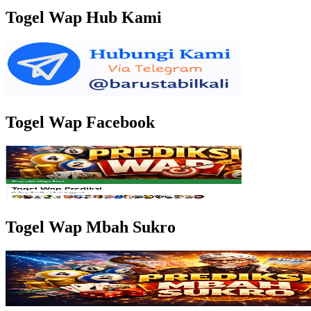
Togel Wap Hub Kami
Togel Wap Facebook
Togel Wap Mbah Sukro