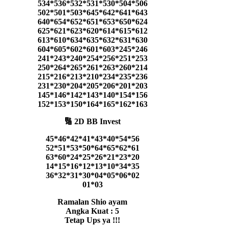
534*536*532*531*530*504*506
502*501*503*645*642*641*643
640*654*652*651*653*650*624
625*621*623*620*614*615*612
613*610*634*635*632*631*630
604*605*602*601*603*245*246
241*243*240*254*256*251*253
250*264*265*261*263*260*214
215*216*213*210*234*235*236
231*230*204*205*206*201*203
145*146*142*143*140*154*156
152*153*150*164*165*162*163
🔢 2D BB Invest
45*46*42*41*43*40*54*56
52*51*53*50*64*65*62*61
63*60*24*25*26*21*23*20
14*15*16*12*13*10*34*35
36*32*31*30*04*05*06*02
01*03
Ramalan Shio ayam
Angka Kuat : 5
Tetap Ups ya !!!