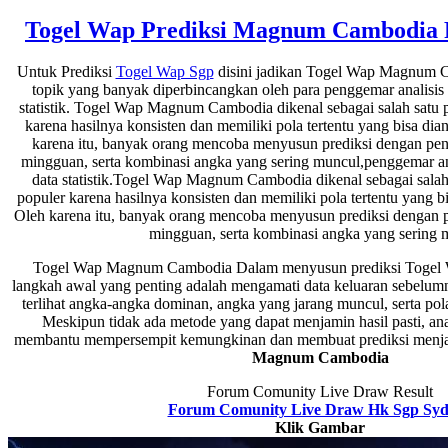
Togel Wap Prediksi Magnum Cambodia 
Untuk Prediksi
Togel Wap Sgp
disini jadikan Togel Wap Magnum C
topik yang banyak diperbincangkan oleh para penggemar analisis
statistik. Togel Wap Magnum Cambodia dikenal sebagai salah satu 
karena hasilnya konsisten dan memiliki pola tertentu yang bisa diana
karena itu, banyak orang mencoba menyusun prediksi dengan pende
mingguan, serta kombinasi angka yang sering muncul,penggemar an
data statistik.Togel Wap Magnum Cambodia dikenal sebagai salah
populer karena hasilnya konsisten dan memiliki pola tertentu yang bis
Oleh karena itu, banyak orang mencoba menyusun prediksi dengan pe
mingguan, serta kombinasi angka yang sering 
Togel Wap Magnum Cambodia Dalam menyusun prediksi Toge
langkah awal yang penting adalah mengamati data keluaran sebelumny
terlihat angka-angka dominan, angka yang jarang muncul, serta pol
Meskipun tidak ada metode yang dapat menjamin hasil pasti, anal
membantu mempersempit kemungkinan dan membuat prediksi menjadi
Magnum Cambodia
Forum Comunity Live Draw Result
Forum Comunity Live Draw Hk Sgp Sy
Klik Gambar