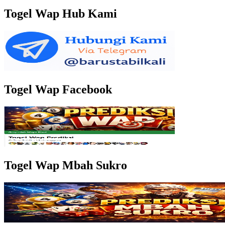
Togel Wap Hub Kami
Togel Wap Facebook
Togel Wap Mbah Sukro