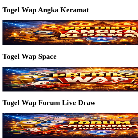
Togel Wap Angka Keramat
Togel Wap Space
Togel Wap Forum Live Draw