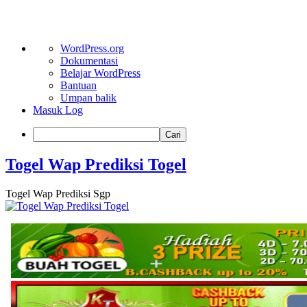
Tentang
WordPress.org
WordPress
Dokumentasi
Belajar WordPress
Bantuan
Umpan balik
Masuk Log
Cari
Togel Wap Prediksi Togel
Togel Wap Prediksi Sgp