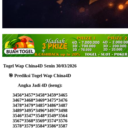
Togel Wap China4D Senin 30/03/2026
🎯 Prediksi Togel Wap China4D
Angka Jadi 4D (iseng):
3456*3457*3458*3459*3465
3467*3468*3469*3475*3476
3478*3479*3485*3486*3487
3489*3495*3496*3497*3498
3546*3547*3548*3549*3564
3567*3568*3569*3574*3576
3578*3579*3584*3586*3587