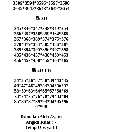
3589*3594*3596*3597*3598
3645*3647*3648*3649*3654
🔢 3D
345*346*347*348*349*354
356*357*358*359*364*365
367*368*369*374*375*376
378*379*384*385*386*387
389*394*395*396*397*398
435*436*437*438*439*453
456*457*458*459*463*465
🔢 2D BB
34*35*36*37*38*39*43*45
46*47*48*49*53*54*56*57
58*59*63*64*65*67*68*69
73*74*75*76*78*79*83*84
85*86*87*89*93*94*95*96
97*98
Ramalan Shio Ayam
Angka Kuat : 7
Tetap Ups ya !!!