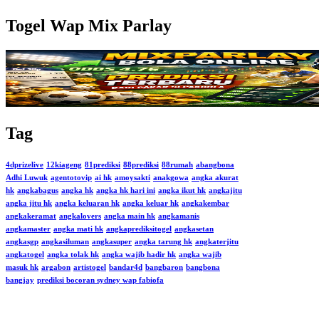
Togel Wap Mix Parlay
Tag
4dprizelive
12kiageng
81prediksi
88prediksi
88rumah
abangbona
Adhi Luwuk
agentotovip
ai hk
amoysakti
anakgowa
angka akurat
hk
angkabagus
angka hk
angka hk hari ini
angka ikut hk
angkajitu
angka jitu hk
angka keluaran hk
angka keluar hk
angkakembar
angkakeramat
angkalovers
angka main hk
angkamanis
angkamaster
angka mati hk
angkaprediksitogel
angkasetan
angkasgp
angkasiluman
angkasuper
angka tarung hk
angkaterjitu
angkatogel
angka tolak hk
angka wajib hadir hk
angka wajib
masuk hk
argabon
artistogel
bandar4d
bangbaron
bangbona
bangjay
prediksi bocoran sydney wap fabiofa