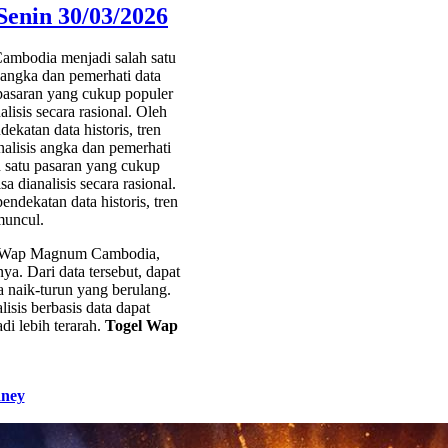
enin 30/03/2026
ambodia menjadi salah satu
 angka dan pemerhati data
pasaran yang cukup populer
lisis secara rasional. Oleh
katan data historis, tren
alisis angka dan pemerhati
 satu pasaran yang cukup
a dianalisis secara rasional.
ndekatan data historis, tren
muncul.
l Wap Magnum Cambodia,
a. Dari data tersebut, dapat
a naik-turun yang berulang.
isis berbasis data dapat
 lebih terarah.
Togel Wap
dney