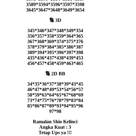
3589*3594*3596*3597*3598
3645*3647*3648*3649*3654
🔢 3D
345*346*347*348*349*354
356*357*358*359*364*365
367*368*369*374*375*376
378*379*384*385*386*387
389*394*395*396*397*398
435*436*437*438*439*453
456*457*458*459*463*465
🔢 2D BB
34*35*36*37*38*39*43*45
46*47*48*49*53*54*56*57
58*59*63*64*65*67*68*69
73*74*75*76*78*79*83*84
85*86*87*89*93*94*95*96
97*98
Ramalan Shio Kelinci
Angka Kuat : 3
Tetap Ups ya !!!