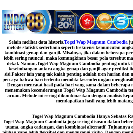
Selain melihat data historis,
Togel Wap Magnum Cambodia
ju
metode statistik sederhana seperti frekuensi kemunculan angka, 
kombinasi genap dan ganjil. Misalnya, jika dalam beberapa per
lebih sering muncul, maka kemungkinan besar pola tersebut ma
dekat. Namun,Togel Wap Magnum Cambodia penting untuk 
keseimbangan antara angka genap dan ganjil agar prediksi tid
sisi,Faktor lain yang tak kalah penting adalah tren harian dan
percaya bahwa hari tertentu memiliki kecenderungan menghasil
Dengan mencatat hasil pada hari yang sama dalam beberapa mi
menemukan kecenderungan Togel Wap Magnum Cambodia terte
acuan. Metode ini sering dikombinasikan dengan analisis kep
mendapatkan hasil yang lebih matang
Togel Wap Magnum Cambodia Hanya Sebatas Ra
Togel Wap Magnum Cambodia juga sering disusun dalam beberap
utama, angka cadangan, dan kombinasi alternatif. Tujuannya
pilihan yang lebih fleksibel dan mengurangi risiko. Dengan memil