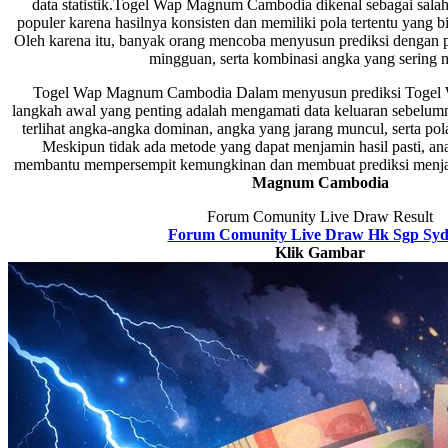
data statistik.Togel Wap Magnum Cambodia dikenal sebagai salah
populer karena hasilnya konsisten dan memiliki pola tertentu yang bis
Oleh karena itu, banyak orang mencoba menyusun prediksi dengan pe
mingguan, serta kombinasi angka yang sering 
Togel Wap Magnum Cambodia Dalam menyusun prediksi Toge
langkah awal yang penting adalah mengamati data keluaran sebelumny
terlihat angka-angka dominan, angka yang jarang muncul, serta pol
Meskipun tidak ada metode yang dapat menjamin hasil pasti, anal
membantu mempersempit kemungkinan dan membuat prediksi menjadi
Magnum Cambodia
Forum Comunity Live Draw Result
Forum Comunity Live Draw Hk Sgp Sy
Klik Gambar