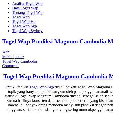
Analisa Togel Wap
Data Togel Wap
Tentang Togel Wap
Togel Wap
Togel Wap Hk
Togel Wap Sgp
Togel Wap Sydney
Togel Wap Prediksi Magnum Cambodia Mi
Wap
Maret 7, 2026
Togel Wap Cambodia
Comments
Togel Wap Prediksi Magnum Cambodia M
Untuk Prediksi
Togel Wap Sgp
disini jadikan Togel Wap Magnum C
topik yang banyak diperbincangkan oleh para penggemar analisis
statistik. Togel Wap Magnum Cambodia dikenal sebagai salah satu 
karena hasilnya konsisten dan memiliki pola tertentu yang bisa diana
karena itu, banyak orang mencoba menyusun prediksi dengan pende
mingguan, serta kombinasi angka yang sering muncul,penggemar an