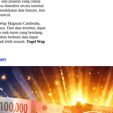
 satu pasaran yang cukup
a dianalisis secara rasional.
ndekatan data historis, tren
muncul.
l Wap Magnum Cambodia,
a. Dari data tersebut, dapat
a naik-turun yang berulang.
isis berbasis data dapat
 lebih terarah.
Togel Wap
dney