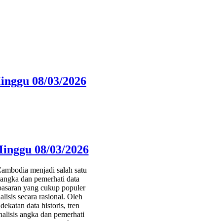
nggu 08/03/2026
inggu 08/03/2026
ambodia menjadi salah satu
 angka dan pemerhati data
pasaran yang cukup populer
lisis secara rasional. Oleh
katan data historis, tren
alisis angka dan pemerhati