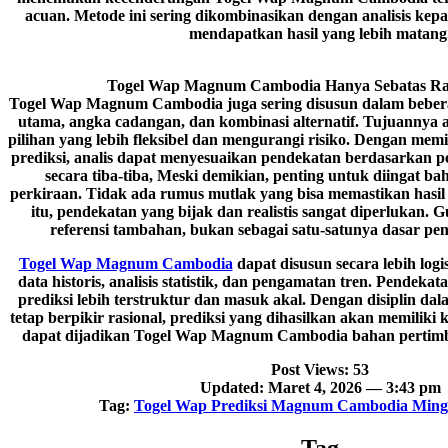
acuan. Metode ini sering dikombinasikan dengan analisis kep
mendapatkan hasil yang lebih matang
Togel Wap Magnum Cambodia Hanya Sebatas Ra
Togel Wap Magnum Cambodia juga sering disusun dalam beberap
utama, angka cadangan, dan kombinasi alternatif. Tujuannya
pilihan yang lebih fleksibel dan mengurangi risiko. Dengan memil
prediksi, analis dapat menyesuaikan pendekatan berdasarkan p
secara tiba-tiba, Meski demikian, penting untuk diingat b
perkiraan. Tidak ada rumus mutlak yang bisa memastikan hasil
itu, pendekatan yang bijak dan realistis sangat diperlukan. 
referensi tambahan, bukan sebagai satu-satunya dasar pe
Togel Wap Magnum Cambodia
dapat disusun secara lebih lo
data historis, analisis statistik, dan pengamatan tren. Pende
prediksi lebih terstruktur dan masuk akal. Dengan disiplin dal
tetap berpikir rasional, prediksi yang dihasilkan akan memiliki 
dapat dijadikan Togel Wap Magnum Cambodia bahan pertimb
Post Views:
53
Updated: Maret 4, 2026 — 3:43 pm
Tag:
Togel Wap Prediksi Magnum Cambodia Mingg