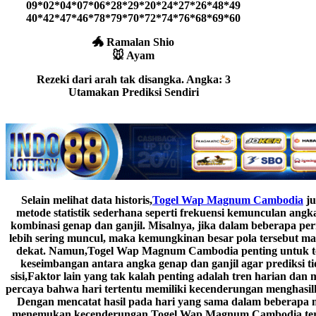
09*02*04*07*06*28*29*20*24*27*26*48*49
40*42*47*46*78*79*70*72*74*76*68*69*60
🐲 Ramalan Shio
🐭 Ayam
Rezeki dari arah tak disangka. Angka: 3
Utamakan Prediksi Sendiri
Selain melihat data historis,
Togel Wap Magnum Cambodia
ju
metode statistik sederhana seperti frekuensi kemunculan angka, 
kombinasi genap dan ganjil. Misalnya, jika dalam beberapa per
lebih sering muncul, maka kemungkinan besar pola tersebut ma
dekat. Namun,Togel Wap Magnum Cambodia penting untuk 
keseimbangan antara angka genap dan ganjil agar prediksi tid
sisi,Faktor lain yang tak kalah penting adalah tren harian dan
percaya bahwa hari tertentu memiliki kecenderungan menghasil
Dengan mencatat hasil pada hari yang sama dalam beberapa mi
menemukan kecenderungan Togel Wap Magnum Cambodia terte