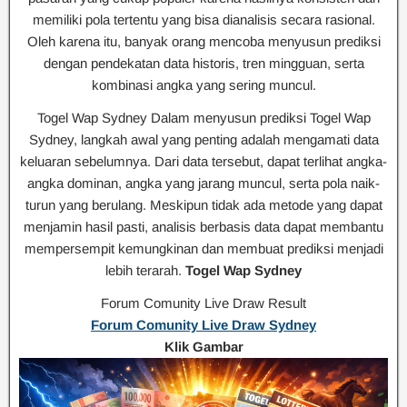
memiliki pola tertentu yang bisa dianalisis secara rasional.
Oleh karena itu, banyak orang mencoba menyusun prediksi
dengan pendekatan data historis, tren mingguan, serta
kombinasi angka yang sering muncul.
Togel Wap Sydney Dalam menyusun prediksi Togel Wap
Sydney, langkah awal yang penting adalah mengamati data
keluaran sebelumnya. Dari data tersebut, dapat terlihat angka-
angka dominan, angka yang jarang muncul, serta pola naik-
turun yang berulang. Meskipun tidak ada metode yang dapat
menjamin hasil pasti, analisis berbasis data dapat membantu
mempersempit kemungkinan dan membuat prediksi menjadi
lebih terarah.
Togel Wap Sydney
Forum Comunity Live Draw Result
Forum Comunity Live Draw Sydney
Klik Gambar