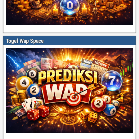
Togel Wap Space