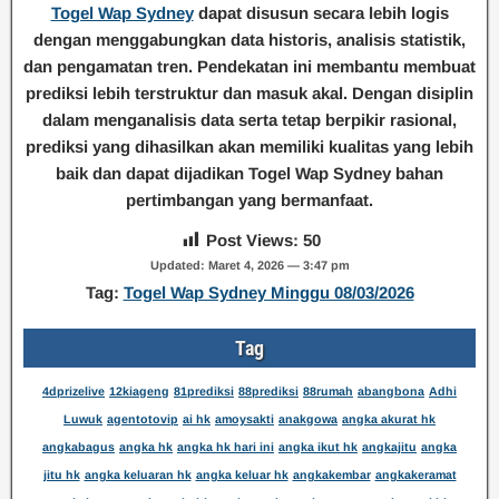
Togel Wap Sydney
dapat disusun secara lebih logis
dengan menggabungkan data historis, analisis statistik,
dan pengamatan tren. Pendekatan ini membantu membuat
prediksi lebih terstruktur dan masuk akal. Dengan disiplin
dalam menganalisis data serta tetap berpikir rasional,
prediksi yang dihasilkan akan memiliki kualitas yang lebih
baik dan dapat dijadikan Togel Wap Sydney bahan
pertimbangan yang bermanfaat.
Post Views:
50
Updated: Maret 4, 2026 — 3:47 pm
Tag:
Togel Wap Sydney Minggu 08/03/2026
Tag
4dprizelive
12kiageng
81prediksi
88prediksi
88rumah
abangbona
Adhi
Luwuk
agentotovip
ai hk
amoysakti
anakgowa
angka akurat hk
angkabagus
angka hk
angka hk hari ini
angka ikut hk
angkajitu
angka
jitu hk
angka keluaran hk
angka keluar hk
angkakembar
angkakeramat