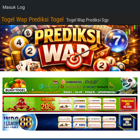
Masuk Log
Togel Wap Prediksi Togel
Togel Wap Prediksi Sgp