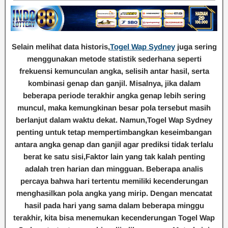
Selain melihat data historis,
Togel Wap Sydney
juga sering
menggunakan metode statistik sederhana seperti
frekuensi kemunculan angka, selisih antar hasil, serta
kombinasi genap dan ganjil. Misalnya, jika dalam
beberapa periode terakhir angka genap lebih sering
muncul, maka kemungkinan besar pola tersebut masih
berlanjut dalam waktu dekat. Namun,Togel Wap Sydney
penting untuk tetap mempertimbangkan keseimbangan
antara angka genap dan ganjil agar prediksi tidak terlalu
berat ke satu sisi,Faktor lain yang tak kalah penting
adalah tren harian dan mingguan. Beberapa analis
percaya bahwa hari tertentu memiliki kecenderungan
menghasilkan pola angka yang mirip. Dengan mencatat
hasil pada hari yang sama dalam beberapa minggu
terakhir, kita bisa menemukan kecenderungan Togel Wap