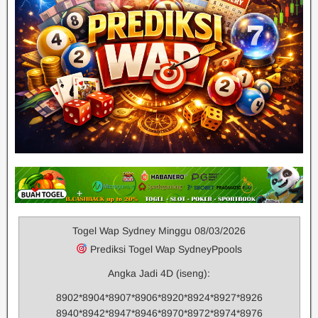
Togel Wap Sydney Minggu 08/03/2026
Prediksi Togel Wap SydneyPpools
Angka Jadi 4D (iseng):
8902*8904*8907*8906*8920*8924*8927*8926
8940*8942*8947*8946*8970*8972*8974*8976