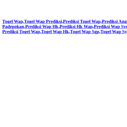
Togel Wap,Togel Wap Prediksi,Prediksi Togel Wap,Prediksi A
Padepokan,Prediksi Wap Hk,Prediksi Hk Wap,Prediksi Wap Sy
Prediksi Togel Wap,Togel Wap Hk,Togel Wap Sgp,Togel Wap S