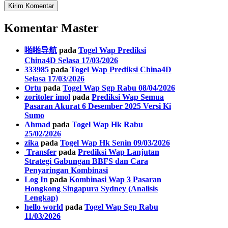
Komentar Master
啪啪导航
pada
Togel Wap Prediksi
China4D Selasa 17/03/2026
333985
pada
Togel Wap Prediksi China4D
Selasa 17/03/2026
Ortu
pada
Togel Wap Sgp Rabu 08/04/2026
zoritoler imol
pada
Prediksi Wap Semua
Pasaran Akurat 6 Desember 2025 Versi Ki
Sumo
Ahmad
pada
Togel Wap Hk Rabu
25/02/2026
zika
pada
Togel Wap Hk Senin 09/03/2026
️ Transfer
pada
Prediksi Wap Lanjutan
Strategi Gabungan BBFS dan Cara
Penyaringan Kombinasi
Log In
pada
Kombinasi Wap 3 Pasaran
Hongkong Singapura Sydney (Analisis
Lengkap)
hello world
pada
Togel Wap Sgp Rabu
11/03/2026