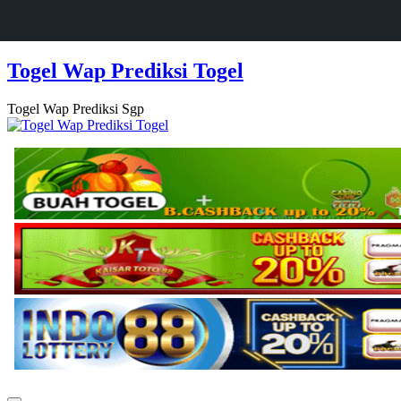
Togel Wap Prediksi Togel
Togel Wap Prediksi Sgp