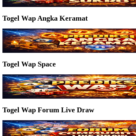
Togel Wap Angka Keramat
Togel Wap Space
Togel Wap Forum Live Draw