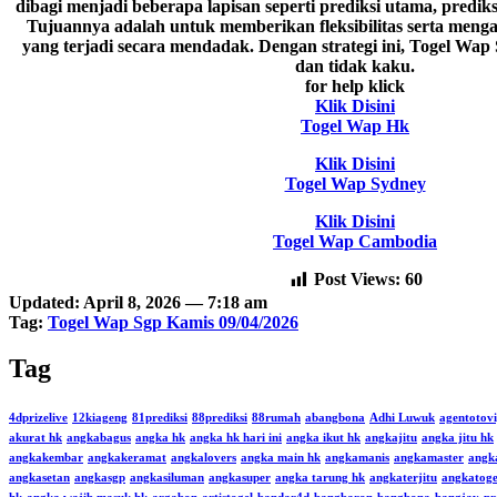
dibagi menjadi beberapa lapisan seperti prediksi utama, prediks
Tujuannya adalah untuk memberikan fleksibilitas serta menga
yang terjadi secara mendadak. Dengan strategi ini, Togel Wap 
dan tidak kaku.
for help klick
Klik Disini
Togel Wap Hk
Klik Disini
Togel Wap Sydney
Klik Disini
Togel Wap Cambodia
Post Views:
60
Updated: April 8, 2026 — 7:18 am
Tag:
Togel Wap Sgp Kamis 09/04/2026
Tag
4dprizelive
12kiageng
81prediksi
88prediksi
88rumah
abangbona
Adhi Luwuk
agentotov
akurat hk
angkabagus
angka hk
angka hk hari ini
angka ikut hk
angkajitu
angka jitu hk
angkakembar
angkakeramat
angkalovers
angka main hk
angkamanis
angkamaster
angk
angkasetan
angkasgp
angkasiluman
angkasuper
angka tarung hk
angkaterjitu
angkatoge