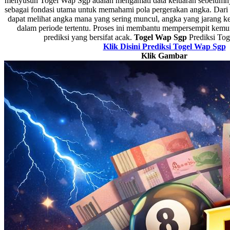
menyusun Togel Wap Sgp adalah mengamati data keluaran sebelumnya.
sebagai fondasi utama untuk memahami pola pergerakan angka. Dari ca
dapat melihat angka mana yang sering muncul, angka yang jarang ke
dalam periode tertentu. Proses ini membantu mempersempit kem
prediksi yang bersifat acak.
Togel Wap Sgp
Prediksi To
Klik Disini Prediksi Togel Wap Sgp
Klik Gambar