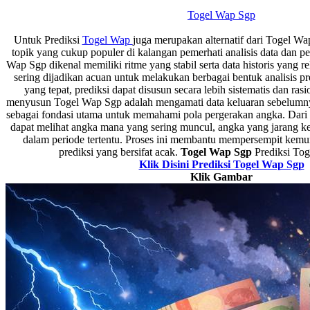
Togel Wap Sgp
Untuk Prediksi
Togel Wap
juga merupakan alternatif dari Togel W
topik yang cukup populer di kalangan pemerhati analisis data dan pen
Wap Sgp dikenal memiliki ritme yang stabil serta data historis yang r
sering dijadikan acuan untuk melakukan berbagai bentuk analisis p
yang tepat, prediksi dapat disusun secara lebih sistematis dan ra
menyusun Togel Wap Sgp adalah mengamati data keluaran sebelumnya.
sebagai fondasi utama untuk memahami pola pergerakan angka. Dari ca
dapat melihat angka mana yang sering muncul, angka yang jarang ke
dalam periode tertentu. Proses ini membantu mempersempit kem
prediksi yang bersifat acak.
Togel Wap Sgp
Prediksi To
Klik Disini Prediksi Togel Wap Sgp
Klik Gambar