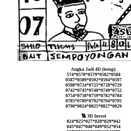
Angka Jadi 4D (iseng):
574*0578*0579*0582*0584
0587*0589*0592*0594*0597
0598*0724*0725*0728*0729
0742*0745*0748*0749*0752
0754*0758*0759*0782*0784
0785*0789*0792*0794*0795
0798*0824*0825*0827*0829
🔢 3D Invest
024*025*027*028*029*042
045*047*048*049*052*054