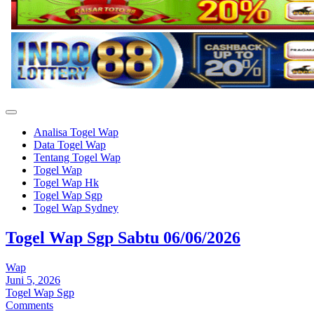
Analisa Togel Wap
Data Togel Wap
Tentang Togel Wap
Togel Wap
Togel Wap Hk
Togel Wap Sgp
Togel Wap Sydney
Togel Wap Sgp Sabtu 06/06/2026
Wap
Juni 5, 2026
Togel Wap Sgp
Comments