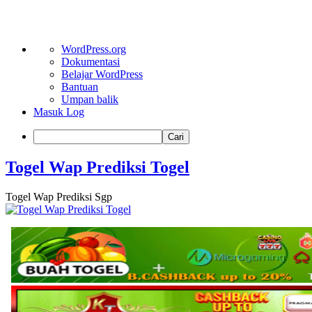
Tentang
WordPress.org
WordPress
Dokumentasi
Belajar WordPress
Bantuan
Umpan balik
Masuk Log
Cari
Togel Wap Prediksi Togel
Togel Wap Prediksi Sgp