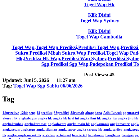
Togel Wap Hk
Klik Disini
Togel Wap Sydney
Klik Disini
Togel Wap Cambodia
Togel Wap,Togel Wap Prediksi,Prediksi Togel Wap,Predik
Sukro,Prediksi Mbah Sukro,Wap Prediksi,Togel Wap Pad
Hk,Prediksi Hk Wap,Prediksi Wap Sydney,Prediksi Sydn
Sgp,Prediksi Sgp Wap,Padepokan Prediksi To
Post Views:
45
Updated: Juni 5, 2026 — 11:27 am
Tag:
Togel Wap Sgp Sabtu 06/06/2026
Tag
4dprizelive
12kiageng
81prediksi
88prediksi
88rumah
abangbona
Adhi Luwuk
agentotov
akurat hk
angkabagus
angka hk
angka hk hari ini
angka ikut hk
angkajitu
angka jitu hk
angkakembar
angkakeramat
angkalovers
angka main hk
angkamanis
angkamaster
angk
angkasetan
angkasgp
angkasiluman
angkasuper
angka tarung hk
angkaterjitu
angkatoge
hk
angka wajib masuk hk
argabon
artistogel
bandar4d
bangbaron
bangbona
bangjay
pr