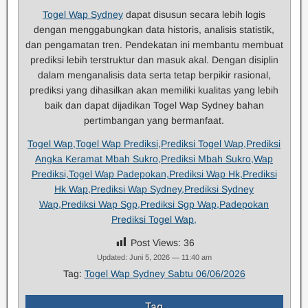
Togel Wap Sydney
dapat disusun secara lebih logis
dengan menggabungkan data historis, analisis statistik,
dan pengamatan tren. Pendekatan ini membantu membuat
prediksi lebih terstruktur dan masuk akal. Dengan disiplin
dalam menganalisis data serta tetap berpikir rasional,
prediksi yang dihasilkan akan memiliki kualitas yang lebih
baik dan dapat dijadikan Togel Wap Sydney bahan
pertimbangan yang bermanfaat.
Togel Wap,Togel Wap Prediksi,Prediksi Togel Wap,Prediksi
Angka Keramat Mbah Sukro,Prediksi Mbah Sukro,Wap
Prediksi,Togel Wap Padepokan,Prediksi Wap Hk,Prediksi
Hk Wap,Prediksi Wap Sydney,Prediksi Sydney
Wap,Prediksi Wap Sgp,Prediksi Sgp Wap,Padepokan
Prediksi Togel Wap,
Post Views:
36
Updated: Juni 5, 2026 — 11:40 am
Tag:
Togel Wap Sydney Sabtu 06/06/2026
Tag