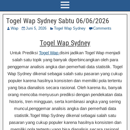
Togel Wap Sydney Sabtu 06/06/2026
Wap
Juni 5, 2026
Togel Wap Sydney
Comments
Togel Wap Sydney
Untuk Prediksi
Togel Wap
disini jadikan Togel Wap menjadi
salah satu topik yang banyak diperbincangkan oleh para
penggemar analisis angka dan pemerhati data statistik. Togel
Wap Sydney dikenal sebagai salah satu pasaran yang cukup
populer karena hasilnya konsisten dan memiliki pola tertentu
yang bisa dianalisis secara rasional. Oleh karena itu, banyak
orang mencoba menyusun prediksi dengan pendekatan data
historis, tren mingguan, serta kombinasi angka yang sering
muncul,penggemar analisis angka dan pemerhati data
statistik.Togel Wap Sydney dikenal sebagai salah satu
pasaran yang cukup populer karena hasilnya konsisten dan
memiliki pola tertentu yang bisa dianalisis secara rasional.