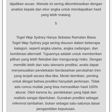
dijadikan acuan. Metode ini sering dikombinasikan dengan
analisis kepala dan ekor angka untuk mendapatkan hasil
yang lebih matang.
5
Togel Wap Sydney Hanya Sebatas Ramalan Biasa
Togel Wap Sydney juga sering disusun dalam beberapa
kategori, seperti angka utama, angka cadangan, dan
kombinasi alternatif. Tujuannya adalah untuk memberikan
pilihan yang lebih fleksibel dan mengurangi risiko. Dengan
memiliki lebih dari satu skenario prediksi, analis dapat
menyesuaikan pendekatan berdasarkan perubahan tren
yang terjadi secara tiba-tiba, Meski demikian, penting
untuk diingat bahwa prediksi hanyalah perkiraan. Tidak
ada rumus mutlak yang bisa memastikan hasil 100%
akurat. Oleh karena itu, pendekatan yang bijak dan
realistis sangat diperlukan. Gunakan prediksi sebagai
referensi tambahan, bukan sebagai satu-satunya dasar
pengambilan keputusan.