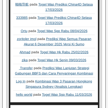
啪啪导航
pada
Togel Wap Prediksi China4D Selasa
17/03/2026
333985
pada
Togel Wap Prediksi China4D Selasa
17/03/2026
Ortu
pada
Togel Wap Sgp Rabu 08/04/2026
zoritoler imol
pada
Prediksi Wap Semua Pasaran
Akurat 6 Desember 2025 Versi Ki Sumo
Ahmad
pada
Togel Wap Hk Rabu 25/02/2026
zika
pada
Togel Wap Hk Senin 09/03/2026
️ Transfer
pada
Prediksi Wap Lanjutan Strategi
Gabungan BBFS dan Cara Penyaringan Kombinasi
Log In
pada
Kombinasi Wap 3 Pasaran Hongkong
Singapura Sydney (Analisis Lengkap)
hello world
pada
Togel Wap Sgp Rabu 11/03/2026