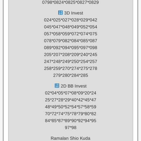
0798*0824*0825*0827*0829
3D Invest
024*025*027*028*029*042
045*047*048*049*052*054
057*058*059*072*074*075
078*079*082*084*085*087
089*092*094*095*097*098
205*207*208*209*240*245
247*248*249*250*254*257
258*259*270*274*275*278
279*280*284*285
2D BB Invest
02*04*05*07*08*09*20*24
25*27*28*29*40*42*45*47
48*49*50*52*54*57*58*59
70*72*74*75*78*79*80*82
84*85*87*89*90*92*94*95
97*98
Ramalan Shio Kuda