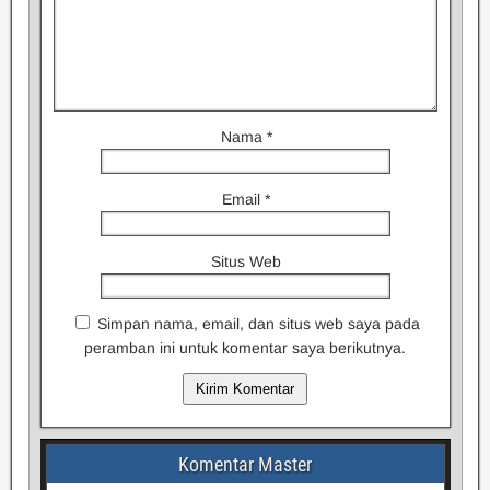
Nama
*
Email
*
Situs Web
Simpan nama, email, dan situs web saya pada
peramban ini untuk komentar saya berikutnya.
Komentar Master