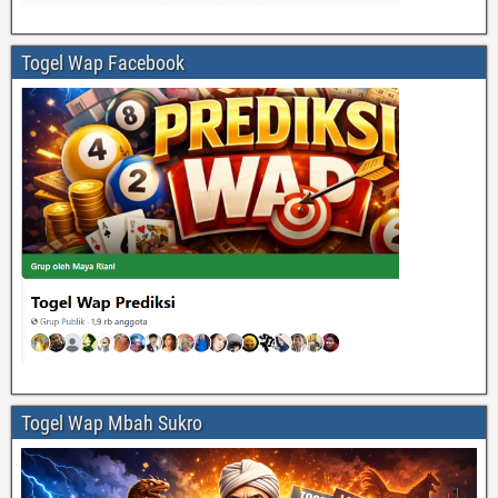
Togel Wap Facebook
Togel Wap Mbah Sukro