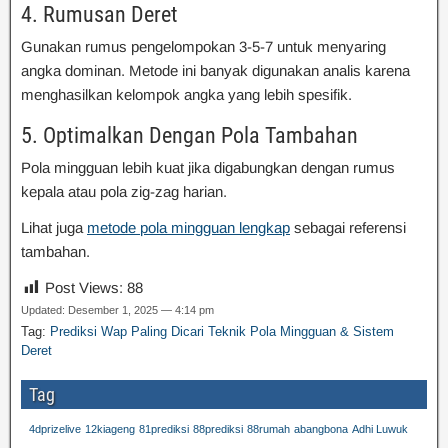
4. Rumusan Deret
Gunakan rumus pengelompokan 3-5-7 untuk menyaring
angka dominan. Metode ini banyak digunakan analis karena
menghasilkan kelompok angka yang lebih spesifik.
5. Optimalkan Dengan Pola Tambahan
Pola mingguan lebih kuat jika digabungkan dengan rumus
kepala atau pola zig-zag harian.
Lihat juga
metode pola mingguan lengkap
sebagai referensi
tambahan.
Post Views:
88
Updated: Desember 1, 2025 — 4:14 pm
Tag:
Prediksi Wap Paling Dicari Teknik Pola Mingguan & Sistem
Deret
Tag
4dprizelive
12kiageng
81prediksi
88prediksi
88rumah
abangbona
Adhi Luwuk