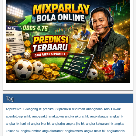
Tag
4dprizelive
12kiageng
81prediksi
88prediksi
88rumah
abangbona
Adhi Luwuk
agentotovip
ai hk
amoysakti
anakgowa
angka akurat hk
angkabagus
angka hk
angka hk hari ini
angka ikut hk
angkajitu
angka jitu hk
angka keluaran hk
angka
keluar hk
angkakembar
angkakeramat
angkalovers
angka main hk
angkamanis