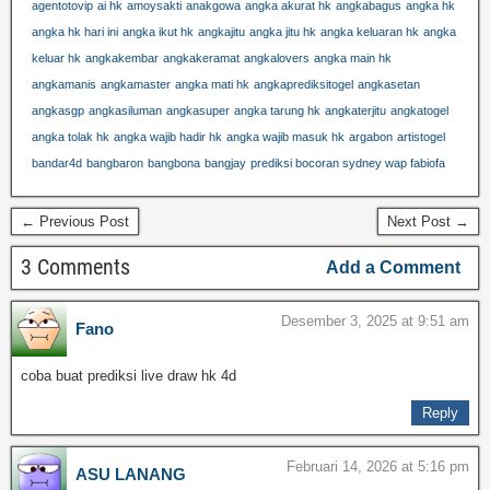
agentotovip
ai hk
amoysakti
anakgowa
angka akurat hk
angkabagus
angka hk
angka hk hari ini
angka ikut hk
angkajitu
angka jitu hk
angka keluaran hk
angka
keluar hk
angkakembar
angkakeramat
angkalovers
angka main hk
angkamanis
angkamaster
angka mati hk
angkaprediksitogel
angkasetan
angkasgp
angkasiluman
angkasuper
angka tarung hk
angkaterjitu
angkatogel
angka tolak hk
angka wajib hadir hk
angka wajib masuk hk
argabon
artistogel
bandar4d
bangbaron
bangbona
bangjay
prediksi bocoran sydney wap fabiofa
← Previous Post
Next Post →
3 Comments
Add a Comment
Desember 3, 2025 at 9:51 am
Fano
coba buat prediksi live draw hk 4d
Reply
Februari 14, 2026 at 5:16 pm
ASU LANANG