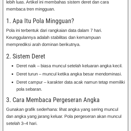
lebih luas. Artikel ini membahas sistem deret dan cara
membaca tren mingguan.
1. Apa Itu Pola Mingguan?
Pola ini terbentuk dari rangkaian data dalam 7 hari.
Keunggulannya adalah stabilitas dan kemampuan
memprediksi arah dominan berikutnya.
2. Sistem Deret
Deret naik – biasa muncul setelah keluaran angka kecil.
Deret turun – muncul ketika angka besar mendominasi.
Deret campur – karakter data acak namun tetap memiliki
pola sebaran.
3. Cara Membaca Pergeseran Angka
Gunakan grafik sederhana: lihat angka yang sering muncul
dan angka yang jarang keluar. Pola pergeseran akan muncul
setelah 3–4 hari.