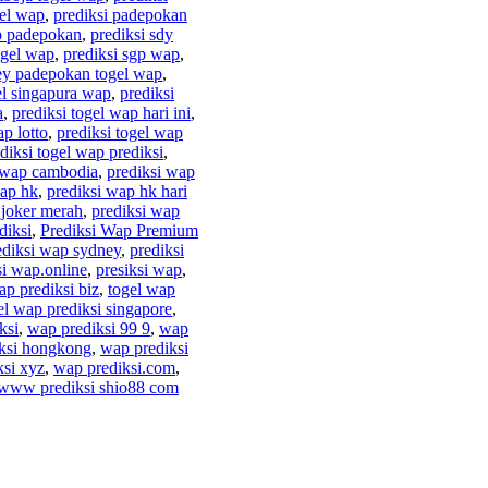
gel wap
,
prediksi padepokan
p padepokan
,
prediksi sdy
ogel wap
,
prediksi sgp wap
,
ey padepokan togel wap
,
el singapura wap
,
prediksi
a
,
prediksi togel wap hari ini
,
ap lotto
,
prediksi togel wap
diksi togel wap prediksi
,
 wap cambodia
,
prediksi wap
wap hk
,
prediksi wap hk hari
 joker merah
,
prediksi wap
diksi
,
Prediksi Wap Premium
ediksi wap sydney
,
prediksi
si wap.online
,
presiksi wap
,
ap prediksi biz
,
togel wap
el wap prediksi singapore
,
ksi
,
wap prediksi 99 9
,
wap
ksi hongkong
,
wap prediksi
ksi xyz
,
wap prediksi.com
,
www prediksi shio88 com