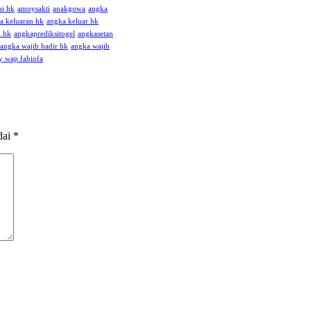
ai hk
amoysakti
anakgowa
angka
a keluaran hk
angka keluar hk
i hk
angkaprediksitogel
angkasetan
angka wajib hadir hk
angka wajib
y wap fabiofa
dai
*