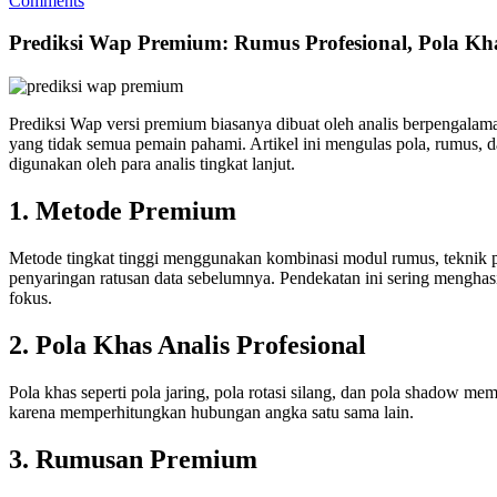
Comments
Prediksi Wap Premium: Rumus Profesional, Pola Khas
Prediksi Wap versi premium biasanya dibuat oleh analis berpengala
yang tidak semua pemain pahami. Artikel ini mengulas pola, rumus, da
digunakan oleh para analis tingkat lanjut.
1. Metode Premium
Metode tingkat tinggi menggunakan kombinasi modul rumus, teknik 
penyaringan ratusan data sebelumnya. Pendekatan ini sering menghas
fokus.
2. Pola Khas Analis Profesional
Pola khas seperti pola jaring, pola rotasi silang, dan pola shadow mem
karena memperhitungkan hubungan angka satu sama lain.
3. Rumusan Premium