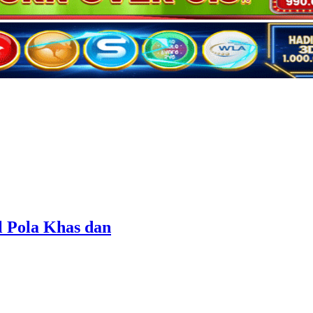
 Pola Khas dan