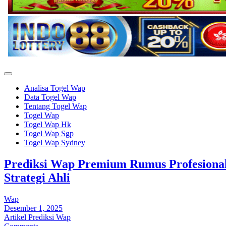
Analisa Togel Wap
Data Togel Wap
Tentang Togel Wap
Togel Wap
Togel Wap Hk
Togel Wap Sgp
Togel Wap Sydney
Prediksi Wap Premium Rumus Profesional
Strategi Ahli
Wap
Desember 1, 2025
Artikel Prediksi Wap